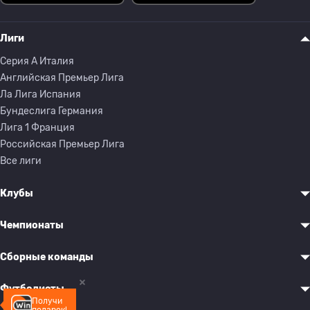
Лиги
Серия A Италия
Английская Премьер Лига
Ла Лига Испания
Бундеслига Германия
Лига 1 Франция
Российская Премьер Лига
Все лиги
Клубы
Чемпионаты
Сборные команды
Футболисты
Получи