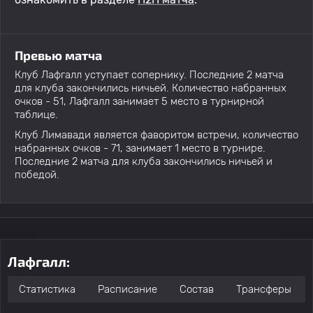
Превью матча
Клуб Лафгалл уступает сопернику. Последние 2 матча
для клуба закончились ничьей. Количество набранных
очков - 51, Лафгалл занимает 5 место в турнирной
таблице.
Клуб Лимавади является фаворитом встречи, количество
набранных очков - 71, занимает 1 место в турнире.
Последние 2 матча для клуба закончились ничьей и
победой.
Лафгалл:
Статистика
Расписание
Состав
Трансферы