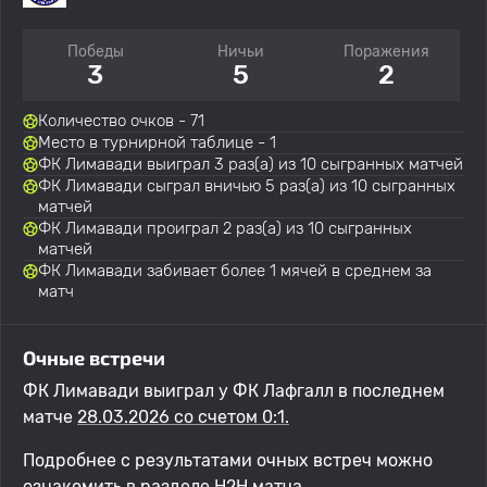
Победы
Ничьи
Поражения
3
5
2
Количество очков - 71
Место в турнирной таблице - 1
ФК Лимавади выиграл 3 раз(а) из 10 сыгранных матчей
ФК Лимавади сыграл вничью 5 раз(а) из 10 сыгранных
матчей
ФК Лимавади проиграл 2 раз(а) из 10 сыгранных
матчей
ФК Лимавади забивает более 1 мячей в среднем за
матч
Очные встречи
ФК Лимавади выиграл у ФК Лафгалл в последнем
матче
28.03.2026 со счетом 0:1.
Подробнее с результатами очных встреч можно
ознакомить в разделе
H2H матча
.