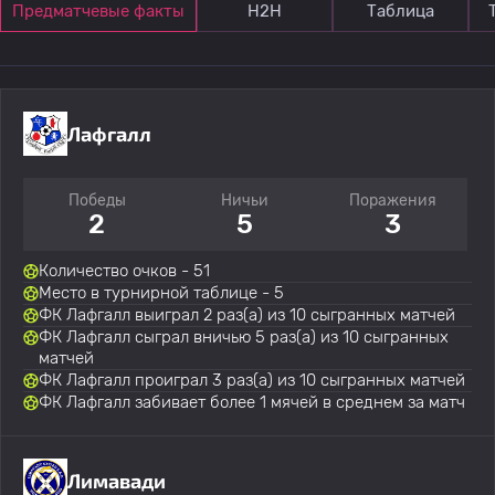
Предматчевые факты
Н2Н
Таблица
Лафгалл
Победы
Ничьи
Поражения
2
5
3
Количество очков - 51
Место в турнирной таблице - 5
ФК Лафгалл выиграл 2 раз(а) из 10 сыгранных матчей
ФК Лафгалл сыграл вничью 5 раз(а) из 10 сыгранных
матчей
ФК Лафгалл проиграл 3 раз(а) из 10 сыгранных матчей
ФК Лафгалл забивает более 1 мячей в среднем за матч
Лимавади