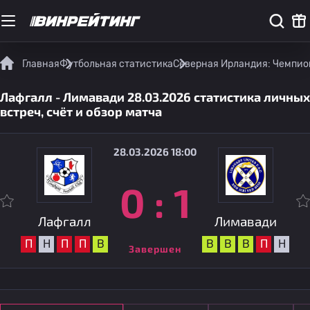
Главная
Футбольная статистика
Северная Ирландия: Чемпио
Лафгалл - Лимавади 28.03.2026 статистика личных
встреч, счёт и обзор матча
28.03.2026 18:00
0
:
1
Лафгалл
Лимавади
П
Н
П
П
В
В
В
В
П
Н
Завершен