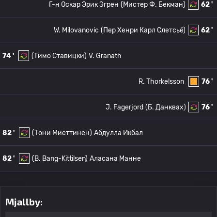
Г-н Оскар Эрик Эгрен
(Мистер Ф. Бекман)
62 '
W. Milovanovic
(Пер Хенри Карл Слетсьё)
62 '
74 '
(Тимо Ставицки)
V. Granath
R. Thorkelsson
76 '
J. Fagerjord
(Б. Данквах)
76 '
82 '
(Тони Миеттинен)
Абдулла Икбал
82 '
(B. Bang-Kittilsen)
Аласана Манне
Mjallby: