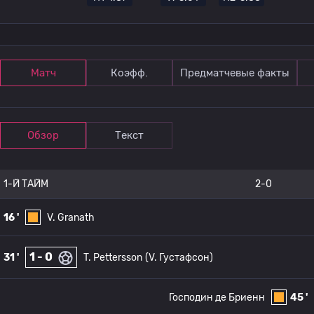
Матч
Коэфф.
Предматчевые факты
Обзор
Текст
1-Й ТАЙМ
2-0
16 '
V. Granath
1 - 0
31 '
T. Pettersson
(V. Густафсон)
Господин де Бриенн
45 '