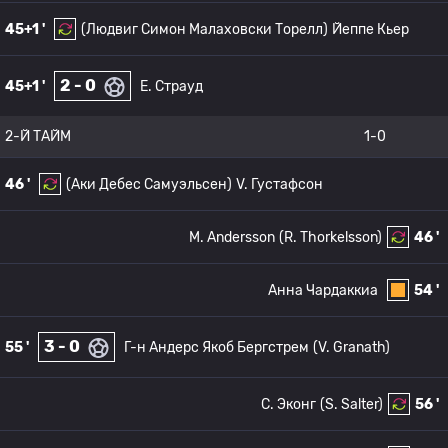
45+1 '
(Людвиг Симон Малаховски Торелл)
Йеппе Кьер
2 - 0
45+1 '
E. Страуд
2-Й ТАЙМ
1-0
46 '
(Аки Дебес Самуэльсен)
V. Густафсон
M. Andersson
(R. Thorkelsson)
46 '
Анна Чардаккиа
54 '
3 - 0
55 '
Г-н Андерс Якоб Бергстрем
(V. Granath)
С. Эконг
(S. Salter)
56 '