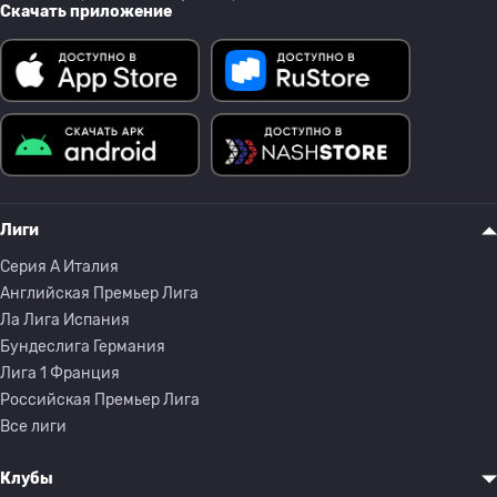
Скачать приложение
Лиги
Серия A Италия
Английская Премьер Лига
Ла Лига Испания
Бундеслига Германия
Лига 1 Франция
Российская Премьер Лига
Все лиги
Клубы