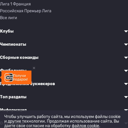
Лига 1 Франция
Российская Премьер Лига
Все лиги
Клубы
Чемпионаты
Сборные команды
Футболисты
Получи
подарок!
Предложения букмекеров
Топ разделы
Информация
Чтобы улучшить работу сайта, мы используем файлы cookie
и другие технологии. Продолжая использование сайта, Вы
О компании
даете свое согласие на обработку
файлов cookie
.