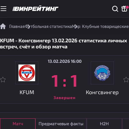
Главная
Футбольная статистика
Мир: Клубные товарищеские
KFUM - Конгсвингер 13.02.2026 статистика личных
встреч, счёт и обзор матча
13.02.2026 16:00
1
:
1
KFUM
Конгсвингер
Завершен
Матч
Предматчевые факты
Н2Н