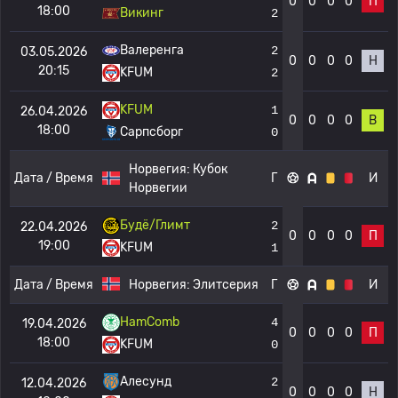
0
0
0
0
П
18:00
Викинг
2
Валеренга
2
03.05.2026
0
0
0
0
Н
20:15
KFUM
2
KFUM
1
26.04.2026
0
0
0
0
В
18:00
Сарпсборг
0
Норвегия:
Кубок
Дата / Время
Г
И
Норвегии
Будё/Глимт
2
22.04.2026
0
0
0
0
П
19:00
KFUM
1
Дата / Время
Норвегия:
Элитсерия
Г
И
HamComb
4
19.04.2026
0
0
0
0
П
18:00
KFUM
0
Алесунд
2
12.04.2026
0
0
0
0
Н