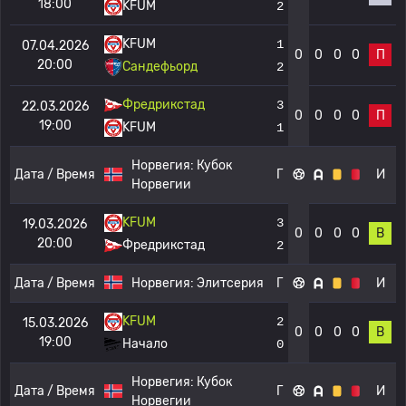
18:00
KFUM
2
KFUM
1
07.04.2026
0
0
0
0
П
20:00
Сандефьорд
2
Фредрикстад
3
22.03.2026
0
0
0
0
П
19:00
KFUM
1
Норвегия:
Кубок
Дата / Время
Г
И
Норвегии
KFUM
3
19.03.2026
0
0
0
0
В
20:00
Фредрикстад
2
Дата / Время
Норвегия:
Элитсерия
Г
И
KFUM
2
15.03.2026
0
0
0
0
В
19:00
Начало
0
Норвегия:
Кубок
Дата / Время
Г
И
Норвегии