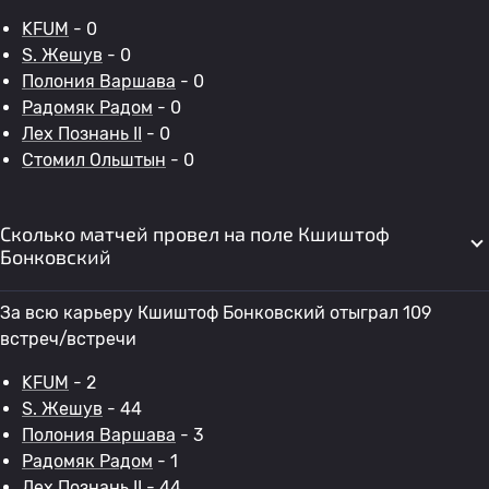
KFUM
- 0
S. Жешув
- 0
Полония Варшава
- 0
Радомяк Радом
- 0
Лех Познань II
- 0
Стомил Ольштын
- 0
Сколько матчей провел на поле Кшиштоф
Бонковский
За всю карьеру Кшиштоф Бонковский отыграл 109
встреч/встречи
KFUM
- 2
S. Жешув
- 44
Полония Варшава
- 3
Радомяк Радом
- 1
Лех Познань II
- 44