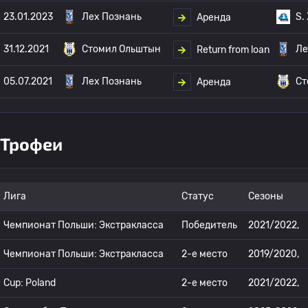
23.01.2023
Лех Познань
S.
Аренда
31.12.2021
Стомил Ольштын
Ле
Return from loan
05.07.2021
Лех Познань
Ст
Аренда
Трофеи
Лига
Статус
Сезоны
Чемпионат Польши: Экстракласса
Победитель
2021/2022,
Чемпионат Польши: Экстракласса
2-е место
2019/2020,
Cup: Poland
2-е место
2021/2022,