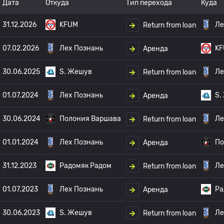
Дата
Откуда
Тип перехода
Куда
31.12.2026
KFUM
Ле
Return from loan
07.02.2026
Лех Познань
K
Аренда
30.06.2025
S. Жешув
Ле
Return from loan
01.07.2024
Лех Познань
S.
Аренда
30.06.2024
Полония Варшава
Ле
Return from loan
01.01.2024
Лех Познань
По
Аренда
31.12.2023
Радомяк Радом
Ле
Return from loan
01.07.2023
Лех Познань
Ра
Аренда
30.06.2023
S. Жешув
Ле
Return from loan