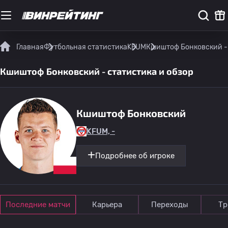
Главная
Футбольная статистика
KFUM
Кшиштоф Бонковский - 
Кшиштоф Бонковский - статистика и обзор
Кшиштоф Бонковский
KFUM, -
Подробнее об игроке
Последние матчи
Карьера
Переходы
Тр