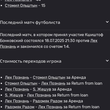
Стомил Ольштын
- 15
Последний матч футболиста
Последний матч, в котором принял участие Кшиштоф
Бонковский состоялся 18.07.2025 21:30 против
Лех
Познань
и закончился со счетом 1:4.
Стоимость переходов игрока
Лех Познань
-
Стомил Ольштын
за Аренда
Стомил Ольштын
-
Лех Познань
за Return from loan
Лех Познань
-
S. Жешув
за Аренда
S. Жешув
-
Лех Познань
за Return from loan
Лех Познань
-
Радомяк Радом
за Аренда
Радомяк Радом
-
Лех Познань
за Return from loan