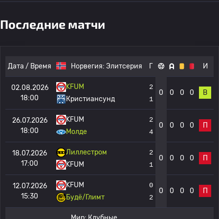
Последние матчи
Дата / Время
Норвегия:
Элитсерия
Г
И
KFUM
2
02.08.2026
0
0
0
0
В
18:00
Кристиансунд
1
KFUM
2
26.07.2026
0
0
0
0
П
18:00
Молде
4
Лиллестром
2
18.07.2026
0
0
0
0
П
17:00
KFUM
1
KFUM
0
12.07.2026
0
0
0
0
П
15:30
Будё/Глимт
2
Мир:
Клубные