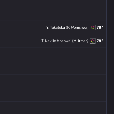
Y. Takatoku
(P. Womsiwor)
78 '
T. Neville Mbanwei
(M. Irman)
78 '