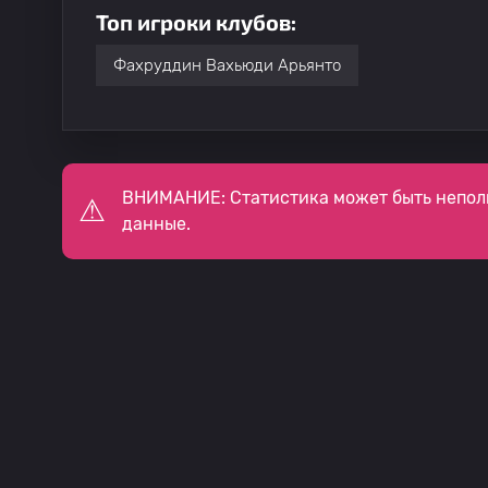
Топ игроки клубов:
Фахруддин Вахьюди Арьянто
ВНИМАНИЕ: Статистика может быть непол
данные.