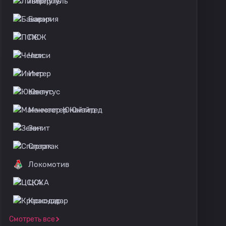
Ливерпуль
Бавария
ПСЖ
Челси
Интер
Ювентус
Манчестер Юнайтед
Зенит
Спартак
Локомотив
ЦСКА
Краснодар
Смотреть все