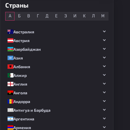
Страны
Все
А
Б
В
Г
Д
Е
З
И
К
Л
М
Н
О
Австралия
Австрия
Азербайджан
Азия
Албания
Алжир
Англия
Ангола
Андорра
Антигуа и Барбуда
Аргентина
Армения