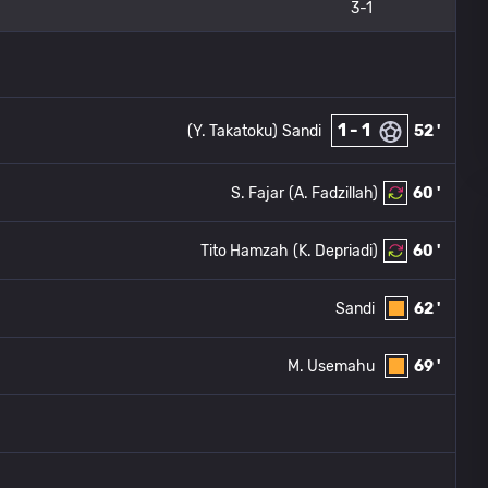
3-1
1 - 1
(Y. Takatoku)
Sandi
52 '
S. Fajar
(A. Fadzillah)
60 '
Tito Hamzah
(K. Depriadi)
60 '
Sandi
62 '
M. Usemahu
69 '