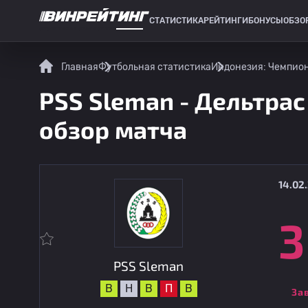
СТАТИСТИКА
РЕЙТИНГИ
БОНУСЫ
ОБЗО
СПОРТИВНАЯ СТАТИСТИКА
Главная
Футбольная статистика
Индонезия: Чемпио
PSS Sleman - Дельтрас
обзор матча
14.02.
3
PSS Sleman
В
Н
В
П
В
За