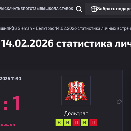
Забрать подар
РЫ
СКАЧАТЬ
БЛОГ
ОТЗЫВЫ
ШКОЛА СТАВОК
ншип
PSS Sleman - Дельтрас 14.02.2026 статистика личных встреч,
 14.02.2026 статистика лич
2026 11:30
:
1
Чемпионат России: РПЛ
Матч дня
Динамо Москва
Дельтрас
09.08
14:30
В
В
П
В
П
вершен
Динамо Махачкала