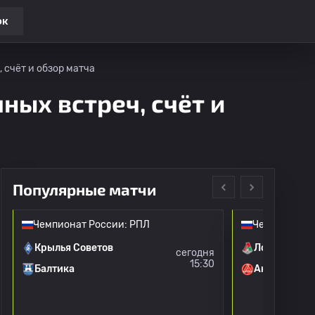
ок
 счёт и обзор матча
ных встреч, счёт и
Популярные матчи
Чемпионат России: РПЛ
Чемпионат Р
Крылья Советов
Локомотив 
сегодня
15:30
Балтика
Акрон