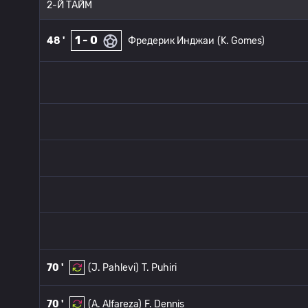
2-Й ТАЙМ
1 - 0
48 '
Фредерик Инджаи
(K. Gomes)
70 '
(J. Pahlevi)
T. Puhiri
70 '
(A. Alfareza)
F. Dennis