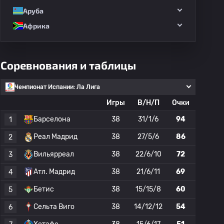
Аруба
Африка
Соревнования и таблицы
Чемпионат Испании: Ла Лига
Игры
В/Н/П
Очки
Барселона
38
31/1/6
94
1
Реал Мадрид
38
27/5/6
86
2
Вильярреал
38
22/6/10
72
3
Атл. Мадрид
38
21/6/11
69
4
Бетис
38
15/15/8
60
5
Сельта Виго
38
14/12/12
54
6