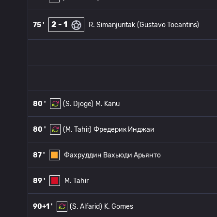
2 - 1
75 '
R. Simanjuntak
(Gustavo Tocantins)
80 '
(S. Djoge)
M. Kanu
80 '
(M. Tahir)
Фредерик Инджаи
87 '
Фахруддин Вахьюди Арьянто
89 '
M. Tahir
90+1 '
(S. Alfarid)
K. Gomes