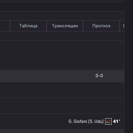
Таблица
Трансляции
Прогноз
Ком
0-0
G. Giofani
(S. Udu)
41 '