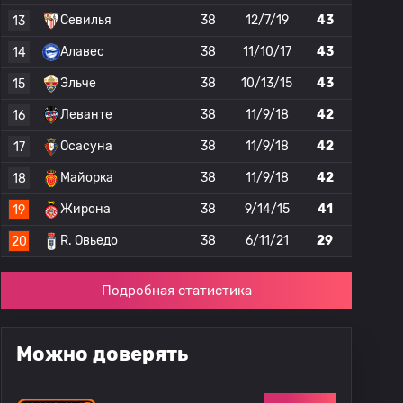
Севилья
38
12/7/19
43
13
Алавес
38
11/10/17
43
14
Эльче
38
10/13/15
43
15
Леванте
38
11/9/18
42
16
Осасуна
38
11/9/18
42
17
Майорка
38
11/9/18
42
18
Жирона
38
9/14/15
41
19
R. Овьедо
38
6/11/21
29
20
Подробная статистика
Можно доверять