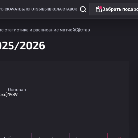
Забрать подар
РЫ
СКАЧАТЬ
БЛОГ
ОТЗЫВЫ
ШКОЛА СТАВОК
ас статистика и расписание матчей
Состав
025/2026
Лига Европы
Основан
рхо)
1989
Омония
13.08
20:00
Линкольн Ред Импс