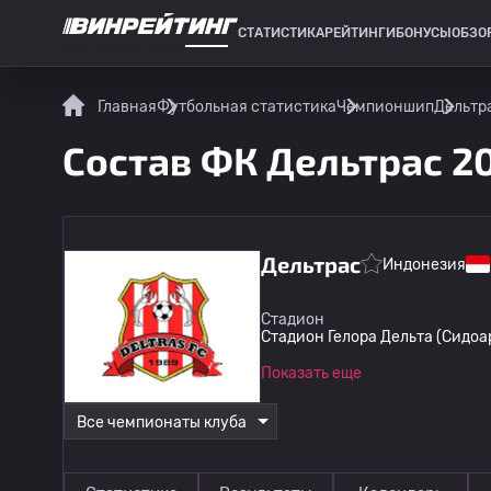
СТАТИСТИКА
РЕЙТИНГИ
БОНУСЫ
ОБЗО
СПОРТИВНАЯ СТАТИСТИКА
Главная
Футбольная статистика
Чемпионшип
Дельтр
Состав ФК Дельтрас 2
Дельтрас
Индонезия
Стадион
Стадион Гелора Дельта (Сидоа
Показать еще
Все чемпионаты клуба