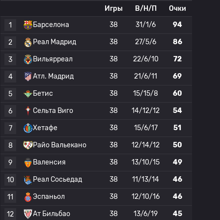
Игры
В/Н/П
Очки
Барселона
38
31/1/6
94
1
Реал Мадрид
38
27/5/6
86
2
Вильярреал
38
22/6/10
72
3
Атл. Мадрид
38
21/6/11
69
4
Бетис
38
15/15/8
60
5
Сельта Виго
38
14/12/12
54
6
Хетафе
38
15/6/17
51
7
Райо Вальекано
38
12/14/12
50
8
Валенсия
38
13/10/15
49
9
Реал Сосьедад
38
11/13/14
46
10
Эспаньол
38
12/10/16
46
11
Ат Бильбао
38
13/6/19
45
12