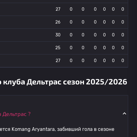
27
0
0
0
0
0
0
26
0
0
0
0
0
0
30
0
0
0
0
0
0
25
0
0
0
0
0
0
27
0
0
0
0
0
0
 клуба Дельтрас сезон 2025/2026
 Дельтрас ?
ется Komang Aryantara, забивший гола в сезоне