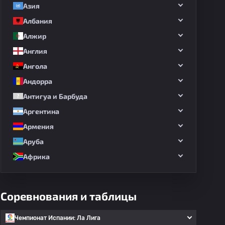
Азия
Албания
Алжир
Англия
Ангола
Андорра
Антигуа и Барбуда
Аргентина
Армения
Аруба
Африка
Соревнования и таблицы
Чемпионат Испании: Ла Лига