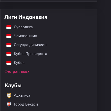
Лиги Индонезия
Суперлига
Чемпионшип
Сегунда дивизион
Кубок Президента
Кубок
Смотреть все
Клубы
Адхьякса
Город Бекаси