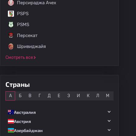
Персираджа Ачех
PSPS
PSMS
Персекат
Шривиджайя
Смотреть все
Страны
Все
А
Б
В
Г
Д
Е
З
И
К
Л
М
Н
О
Австралия
Австрия
Азербайджан