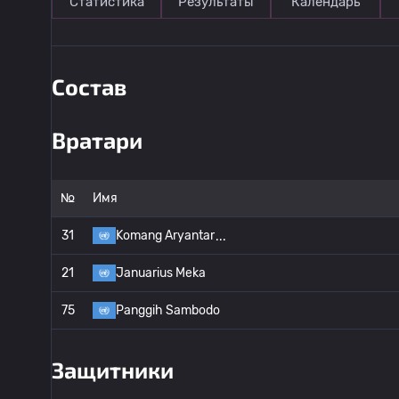
Статистика
Результаты
Календарь
Состав
Вратари
№
Имя
31
Komang Aryantar
21
Januarius Meka
75
Panggih Sambodo
Защитники