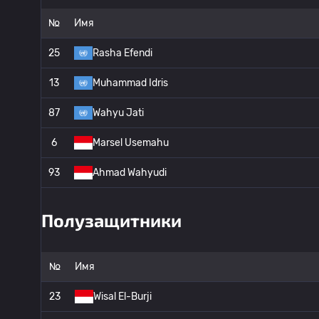
№
Имя
25
Rasha Efendi
13
Muhammad Idris
87
Wahyu Jati
6
Marsel Usemahu
93
Ahmad Wahyudi
Полузащитники
№
Имя
23
Wisal El-Burji