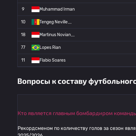
9
Muhammad Irman
10
Tengeg Neville
18
Martinus Novian
77
Lopes Rian
11
Flabio Soares
Вопросы к составу футбольного
Кто является главным бомбардиром команды
Рекордсменом по количеству голов за сезон явля
2025/2026.