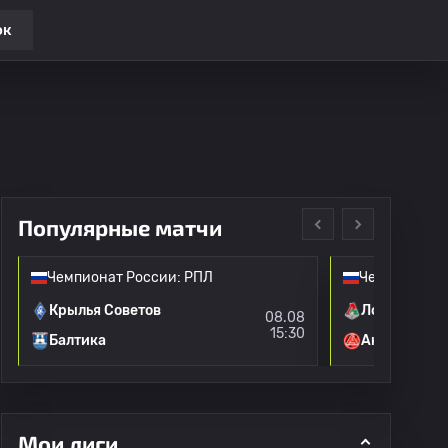
ок
Популярные матчи
Чемпионат России: РПЛ
Чемпионат Р
Крылья Советов
Локомотив 
08.08
15:30
Балтика
Акрон
Мои лиги