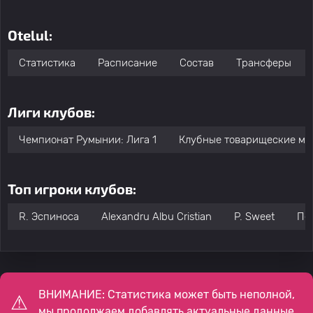
Otelul:
Статистика
Расписание
Состав
Трансферы
Лиги клубов:
Чемпионат Румынии: Лига 1
Клубные товарищеские ма
Топ игроки клубов:
R. Эспиноса
Alexandru Albu Cristian
P. Sweet
Пе
ВНИМАНИЕ: Статистика может быть неполной,
мы продолжаем добавлять актуальные данные.