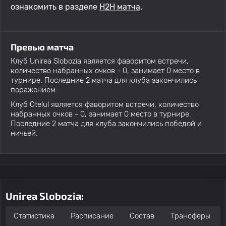
ознакомить в разделе
H2H матча
.
Превью матча
Клуб Unirea Slobozia является фаворитом встречи,
количество набранных очков - 0, занимает 0 место в
турнире. Последние 2 матча для клуба закончились
поражением.
Клуб Otelul является фаворитом встречи, количество
набранных очков - 0, занимает 0 место в турнире.
Последние 2 матча для клуба закончились победой и
ничьей.
Unirea Slobozia:
Статистика
Расписание
Состав
Трансферы