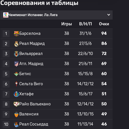
Соревнования и таблицы
Чемпионат Испании: Ла Лига
Игры
В/Н/П
Очки
Барселона
38
31/1/6
94
1
Реал Мадрид
38
27/5/6
86
2
Вильярреал
38
22/6/10
72
3
Атл. Мадрид
38
21/6/11
69
4
Бетис
38
15/15/8
60
5
Сельта Виго
38
14/12/12
54
6
Хетафе
38
15/6/17
51
7
Райо Вальекано
38
12/14/12
50
8
Валенсия
38
13/10/15
49
9
Реал Сосьедад
38
11/13/14
46
10