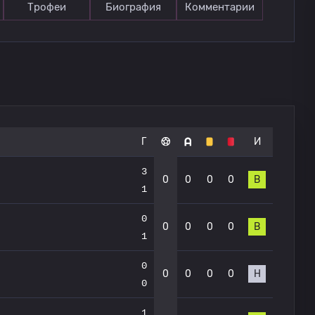
Трофеи
Биография
Комментарии
Г
И
3
0
0
0
0
В
1
0
0
0
0
0
В
1
0
0
0
0
0
Н
0
1