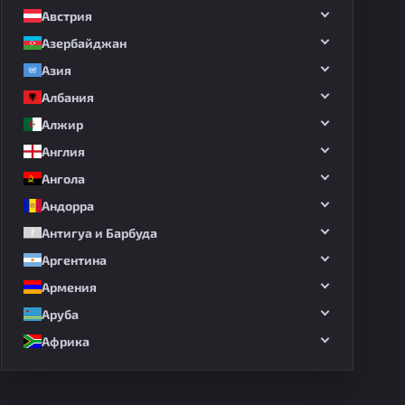
Австрия
Азербайджан
Азия
Албания
Алжир
Англия
Ангола
Андорра
Антигуа и Барбуда
Аргентина
Армения
Аруба
Африка