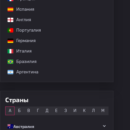
Испания
Англия
Португалия
Германия
Италия
Бразилия
Аргентина
Страны
Все
А
Б
В
Г
Д
Е
З
И
К
Л
М
Н
О
Австралия