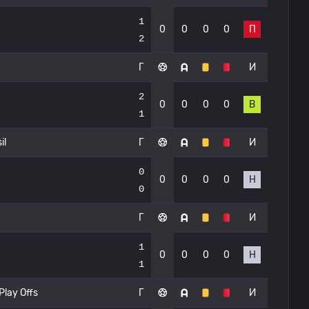
1
0
0
0
0
П
2
Г
И
2
0
0
0
0
В
1
il
Г
И
0
0
0
0
0
Н
0
Г
И
1
0
0
0
0
Н
1
Play Offs
Г
И