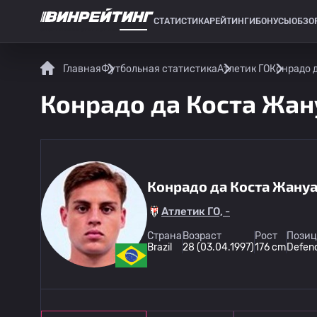
СТАТИСТИКА
РЕЙТИНГИ
БОНУСЫ
ОБЗО
СПОРТИВНАЯ СТАТИСТИКА
Главная
Футбольная статистика
Атлетик ГО
Конрадо д
Конрадо да Коста Жану
Конрадо да Коста Жану
Атлетик ГО, -
Страна
Возраст
Рост
Позиц
Brazil
28 (03.04.1997)
176 cm
Defen