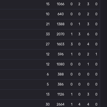
15
1066
0
2
3
0
10
640
0
0
2
0
21
1388
0
1
3
0
33
2070
1
3
6
0
27
1603
3
0
4
0
12
596
1
0
2
1
12
1080
0
0
1
0
6
388
0
0
0
0
5
386
0
0
0
0
13
1126
1
0
3
0
30
2664
1
4
4
0