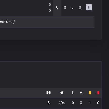
0
0
0
0
0
Н
0
зать ещё
Г
А
5
404
0
0
1
0