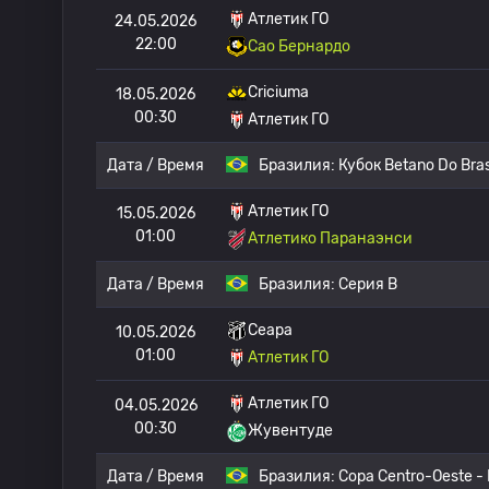
Атлетик ГО
24.05.2026
22:00
Сао Бернардо
Criciuma
18.05.2026
00:30
Атлетик ГО
Дата / Время
Бразилия:
Кубок Betano Do Bras
Атлетик ГО
15.05.2026
01:00
Атлетико Паранаэнси
Дата / Время
Бразилия:
Серия B
Сеара
10.05.2026
01:00
Атлетик ГО
Атлетик ГО
04.05.2026
00:30
Жувентуде
Дата / Время
Бразилия:
Copa Centro-Oeste - 