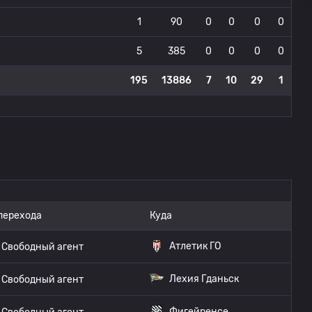
1
90
0
0
0
0
5
385
0
0
0
0
195
13886
7
10
29
1
перехода
Куда
Атлетик ГО
Свободный агент
Лехия Гданьск
Свободный агент
Фигейренсе