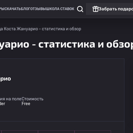
Забрать подар
РЫ
СКАЧАТЬ
БЛОГ
ОТЗЫВЫ
ШКОЛА СТАВОК
а Коста Жануарио - статистика и обзор
арио - статистика и обзо
арио
ия на поле
Стоимость
der
Free