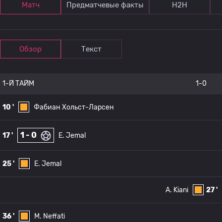
Матч
Предматчевые факты
Н2Н
Обзор
Текст
1-Й ТАЙМ
1-0
10 '
Фабиан Хольст-Ларсен
1 - 0
17 '
E. Jemal
25 '
E. Jemal
A. Kiani
27 '
36 '
M. Neffati