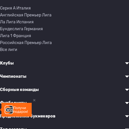
Серия A Италия
Английская Премьер Лига
Ла Лига Испания
Бундеслига Германия
Лига 1 Франция
Российская Премьер Лига
Все лиги
Клубы
Чемпионаты
Сборные команды
Футболисты
Получи
подарок!
Предложения букмекеров