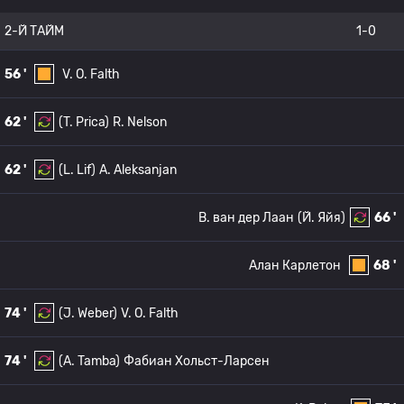
2-Й ТАЙМ
1-0
56 '
V. O. Falth
62 '
(T. Prica)
R. Nelson
62 '
(L. Lif)
A. Aleksanjan
В. ван дер Лаан
(Й. Яйя)
66 '
Алан Карлетон
68 '
74 '
(J. Weber)
V. O. Falth
74 '
(A. Tamba)
Фабиан Хольст-Ларсен