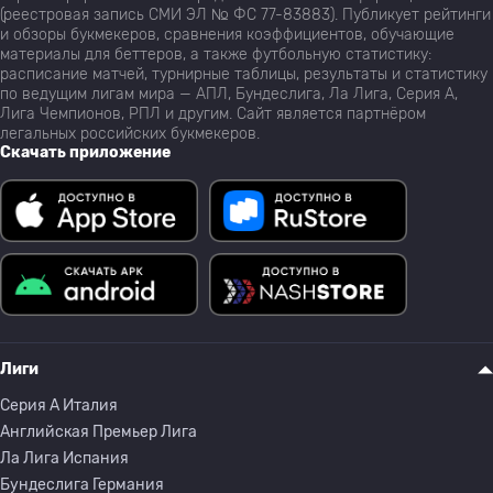
(реестровая запись СМИ ЭЛ № ФС 77-83883). Публикует рейтинги
и обзоры букмекеров, сравнения коэффициентов, обучающие
материалы для беттеров, а также футбольную статистику:
расписание матчей, турнирные таблицы, результаты и статистику
по ведущим лигам мира — АПЛ, Бундеслига, Ла Лига, Серия А,
Лига Чемпионов, РПЛ и другим. Сайт является партнёром
легальных российских букмекеров.
Скачать приложение
Лиги
Серия A Италия
Английская Премьер Лига
Ла Лига Испания
Бундеслига Германия