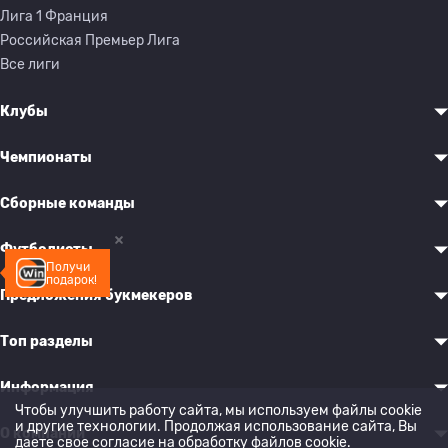
Лига 1 Франция
Российская Премьер Лига
Все лиги
Клубы
Чемпионаты
Сборные команды
Футболисты
Получи
подарок!
Предложения букмекеров
Топ разделы
Информация
Чтобы улучшить работу сайта, мы используем файлы cookie
и другие технологии. Продолжая использование сайта, Вы
О компании
даете свое согласие на обработку
файлов cookie
.