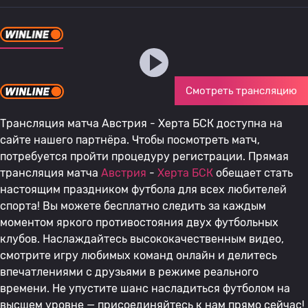
Смотреть трансляцию
Трансляция матча Австрия - Херта БСК доступна на
сайте нашего партнёра. Чтобы посмотреть матч,
потребуется пройти процедуру регистрации. Прямая
трансляция матча
Австрия
-
Херта БСК
обещает стать
настоящим праздником футбола для всех любителей
спорта! Вы можете бесплатно следить за каждым
моментом яркого противостояния двух футбольных
клубов. Наслаждайтесь высококачественным видео,
смотрите игру любимых команд онлайн и делитесь
впечатлениями с друзьями в режиме реального
времени. Не упустите шанс насладиться футболом на
высшем уровне — присоединяйтесь к нам прямо сейчас!