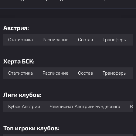
Австрия:
Статистика
Расписание
Состав
Трансферы
Херта БСК:
Статистика
Расписание
Состав
Трансферы
Лиги клубов:
Кубок Австрии
Чемпионат Австрии: Бундеслига
Вт
Топ игроки клубов: