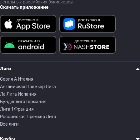
легальных российских букмекеров.
Скачать приложение
Лиги
Серия A Италия
Английская Премьер Лига
Ла Лига Испания
Бундеслига Германия
Лига 1 Франция
Российская Премьер Лига
Все лиги
Клубы