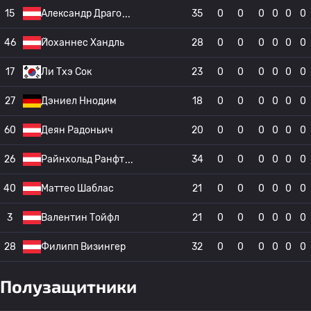
15
Александр Драго
35
0
0
0
0
0
0
46
Йоханнес Хандль
28
0
0
0
0
0
0
17
Ли Тхэ Сок
23
0
0
0
0
0
0
27
Дэниел Ннодим
18
0
0
0
0
0
0
60
Деян Радоньич
20
0
0
0
0
0
0
26
Райнхольд Ранфт
34
0
0
0
0
0
0
40
Маттео Шаблас
21
0
0
0
0
0
0
3
Валентин Тойфл
21
0
0
0
0
0
0
28
Филипп Визингер
32
0
0
0
0
0
0
Полузащитники