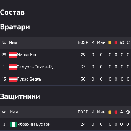
Состав
Вратари
№
Имя
ВОЗР
И
Мин
С
99
Мирко Кос
29
0
0
0
0
0
0
1
Самуэль Сахин-Р
33
0
0
0
0
0
0
13
Лукас Ведль
30
0
0
0
0
0
0
Защитники
№
Имя
ВОЗР
И
Мин
А
3
Ибрахим Бухари
24
0
0
0
0
0
0