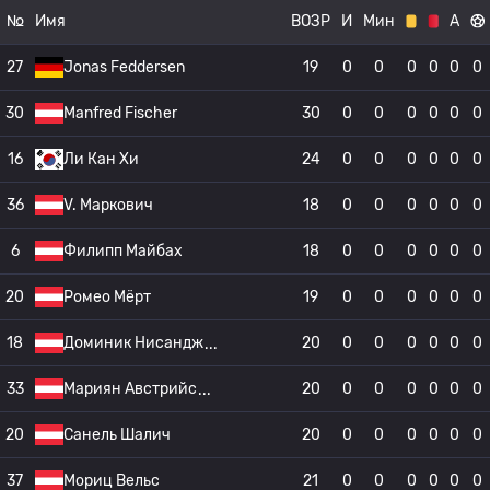
№
Имя
ВОЗР
И
Мин
А
27
Jonas Feddersen
19
0
0
0
0
0
0
30
Manfred Fischer
30
0
0
0
0
0
0
16
Ли Кан Хи
24
0
0
0
0
0
0
36
V. Маркович
18
0
0
0
0
0
0
6
Филипп Майбах
18
0
0
0
0
0
0
20
Ромео Мёрт
19
0
0
0
0
0
0
18
Доминик Нисандж
20
0
0
0
0
0
0
33
Мариян Австрийс
20
0
0
0
0
0
0
20
Санель Шалич
20
0
0
0
0
0
0
37
Мориц Вельс
21
0
0
0
0
0
0