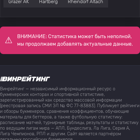
Grazer AK
Hartberg
Rheindorf Altach
ВНИМАНИЕ: Статистика может быть неполной,
мы продолжаем добавлять актуальные данные.
Винрейтинг — независимый информационный ресурс о
букмекерских конторах и спортивной статистике,
зарегистрированный как средство массовой информации
(реестровая запись СМИ ЭЛ № ФС 77-83883). Публикует рейтинги
и обзоры букмекеров, сравнения коэффициентов, обучающие
материалы для беттеров, а также футбольную статистику:
расписание матчей, турнирные таблицы, результаты и статистику
по ведущим лигам мира — АПЛ, Бундеслига, Ла Лига, Серия А,
Лига Чемпионов, РПЛ и другим. Сайт является партнёром
легальных российских букмекеров.