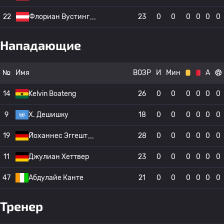
22
Флориан Вустинг
23
0
0
0
0
0
0
Нападающие
№
Имя
ВОЗР
И
Мин
А
14
Kelvin Boateng
26
0
0
0
0
0
0
9
Х. Дешишку
18
0
0
0
0
0
0
19
Йоханнес Эггешт
28
0
0
0
0
0
0
11
Джулиан Хеттвер
23
0
0
0
0
0
0
47
Абдулайе Канте
21
0
0
0
0
0
0
Тренер