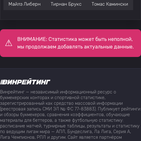
Майлз Либерн
Тирнан Брукс
Томас Камински
ВНИМАНИЕ: Статистика может быть неполной,
мы продолжаем добавлять актуальные данные.
Винрейтинг — независимый информационный ресурс о
букмекерских конторах и спортивной статистике,
зарегистрированный как средство массовой информации
(реестровая запись СМИ ЭЛ № ФС 77-83883). Публикует рейтинги
и обзоры букмекеров, сравнения коэффициентов, обучающие
материалы для беттеров, а также футбольную статистику:
расписание матчей, турнирные таблицы, результаты и статистику
по ведущим лигам мира — АПЛ, Бундеслига, Ла Лига, Серия А,
Лига Чемпионов, РПЛ и другим. Сайт является партнёром