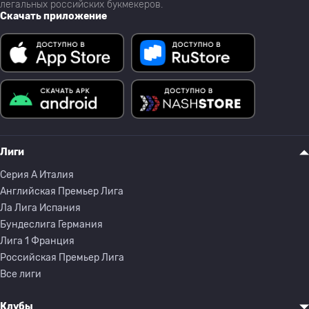
легальных российских букмекеров.
Скачать приложение
Лиги
Серия A Италия
Английская Премьер Лига
Ла Лига Испания
Бундеслига Германия
Лига 1 Франция
Российская Премьер Лига
Все лиги
Клубы