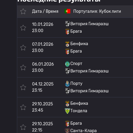
Дата / Время
Португалия:
Кубок лиги
Витория Гимараэш
10.01.2026
23:00
Брага
Бенфика
07.01.2026
23:00
Брага
Спорт
06.01.2026
23:00
Витория Гимараэш
Порту
04.12.2025
23:15
Витория Гимараэш
Бенфика
29.10.2025
23:45
Тондела
Брага
29.10.2025
22:15
Санта-Клара