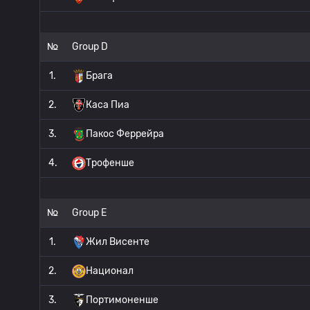
№
Group D
1.
Брага
2.
Каса Пиа
3.
Пакос Феррейра
4.
Трофенше
№
Group E
1.
Жил Висенте
2.
Национал
3.
Портимоненше