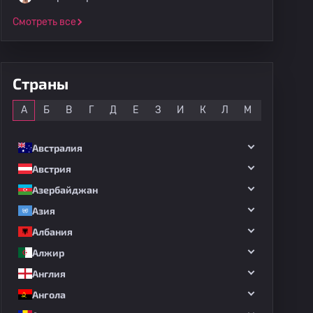
Смотреть все
Страны
Все
А
Б
В
Г
Д
Е
З
И
К
Л
М
Н
О
Австралия
Австрия
Азербайджан
Азия
Албания
Алжир
Англия
Ангола