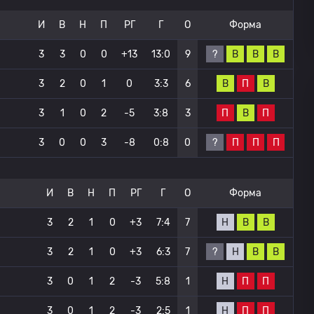
И
В
Н
П
РГ
Г
О
Форма
?
В
В
В
3
3
0
0
+13
13:0
9
В
П
В
3
2
0
1
0
3:3
6
П
В
П
3
1
0
2
-5
3:8
3
?
П
П
П
3
0
0
3
-8
0:8
0
И
В
Н
П
РГ
Г
О
Форма
Н
В
В
3
2
1
0
+3
7:4
7
?
Н
В
В
3
2
1
0
+3
6:3
7
Н
П
П
3
0
1
2
-3
5:8
1
Н
П
П
3
0
1
2
-3
2:5
1