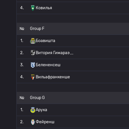
4.
Ковилья
№
Group F
1.
Боавишта
2.
Витория Гимараэ
3.
Белененсеш
4.
Вильафранкенше
№
Group G
1.
Арука
2.
Фейренш