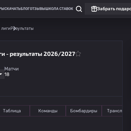
Забрать подар
РЫ
СКАЧАТЬ
БЛОГ
ОТЗЫВЫ
ШКОЛА СТАВОК
 лиги
Результаты
ги - результаты 2026/2027
Лига Европы
Матчи
Омония
18
13.08
20:00
Линкольн Ред Импс
Таблица
Команды
Бомбардиры
Трансляци