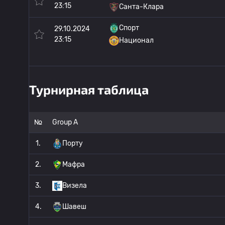
23:15
Санта-Клара
Спорт
29.10.2024
23:15
Национал
Турнирная таблица
№
Group A
1.
Порту
2.
Мафра
3.
Визела
4.
Шавеш