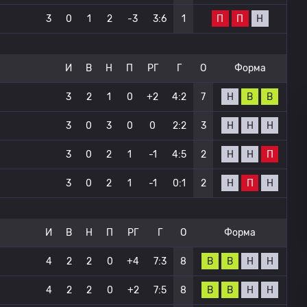
П
П
Н
3
0
1
2
-3
3:6
1
И
В
Н
П
РГ
Г
О
Форма
Н
В
В
3
2
1
0
+2
4:2
7
Н
Н
Н
3
0
3
0
0
2:2
3
Н
Н
П
3
0
2
1
-1
4:5
2
Н
П
Н
3
0
2
1
-1
0:1
2
И
В
Н
П
РГ
Г
О
Форма
В
В
Н
Н
4
2
2
0
+4
7:3
8
В
В
Н
Н
4
2
2
0
+2
7:5
8