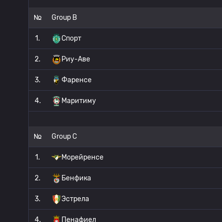
№
Group B
1.
Спорт
2.
Риу-Аве
3.
Фаренсе
4.
Маритиму
№
Group C
1.
Морейренсе
2.
Бенфика
3.
Эстрела
4.
Пенафиел