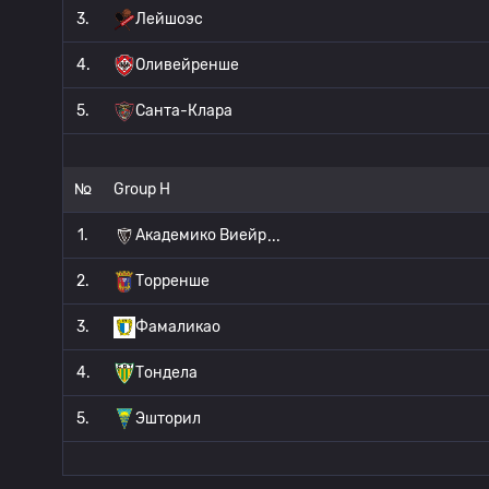
3.
Лейшоэс
4.
Оливейренше
5.
Санта-Клара
№
Group H
1.
Академико Виейр
2.
Торренше
3.
Фамаликао
4.
Тондела
5.
Эшторил