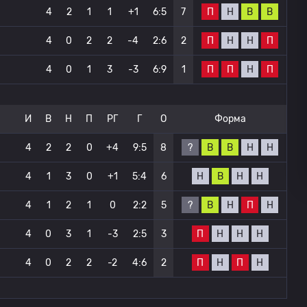
П
Н
В
В
4
2
1
1
+1
6:5
7
П
Н
Н
П
4
0
2
2
-4
2:6
2
П
П
Н
П
4
0
1
3
-3
6:9
1
И
В
Н
П
РГ
Г
О
Форма
?
В
В
Н
Н
4
2
2
0
+4
9:5
8
Н
В
Н
Н
4
1
3
0
+1
5:4
6
?
В
Н
П
Н
4
1
2
1
0
2:2
5
П
Н
Н
Н
4
0
3
1
-3
2:5
3
П
Н
П
Н
4
0
2
2
-2
4:6
2