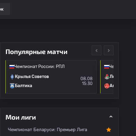
ок
Популярные матчи
Чемпионат России: РПЛ
Чемпионат Р
Крылья Советов
Локомотив 
08.08
15:30
Балтика
Акрон
и
Переходы
Все игроки
Мои лиги
Чемпионат Беларуси: Премьер Лига