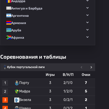
Андорра
Антигуа и Барбуда
Аргентина
Армения
Аруба
Африка
Соревнования и таблицы
Кубок португальской лиги
Игры
В/Н/П
Очки
Порту
3
2/1/0
7
1
1
Мафра
3
1/2/0
5
2
2
Визела
3
0/2/1
2
3
3
Шавеш
3
0/1/2
1
4
4