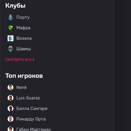
Клубы
Порту
Мафра
Визела
Шавеш
Смотреть все
Топ игроков
Nenê
Luis Suarez
Балла Сангаре
Рикарду Орта
Габри Мартинес