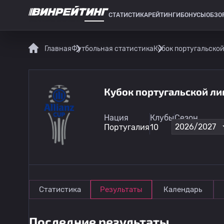
СТАТИСТИКА
РЕЙТИНГИ
БОНУСЫ
ОБЗО
СПОРТИВНАЯ СТАТИСТИКА
Главная
Футбольная статистика
Кубок португальской
Кубок португальской ли
Нация
Клубы
Сезон
2026/2027
Португалия
10
Статистика
Результаты
Календарь
Последние результаты