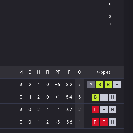
0
3
1
И
В
Н
П
РГ
Г
О
Форма
?
В
В
Н
3
2
1
0
+6
8:2
7
В
Н
Н
3
1
2
0
+1
5:4
5
П
Н
Н
3
0
2
1
-4
3:7
2
П
П
Н
3
0
1
2
-3
3:6
1