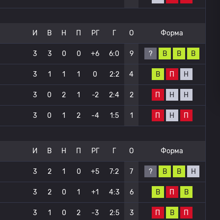
И
В
Н
П
РГ
Г
О
Форма
?
В
В
В
3
3
0
0
+6
6:0
9
В
П
Н
3
1
1
1
0
2:2
4
П
Н
Н
3
0
2
1
-2
2:4
2
П
Н
П
3
0
1
2
-4
1:5
1
И
В
Н
П
РГ
Г
О
Форма
?
В
В
Н
3
2
1
0
+5
7:2
7
В
П
В
3
2
0
1
+1
4:3
6
П
В
П
3
1
0
2
-3
2:5
3