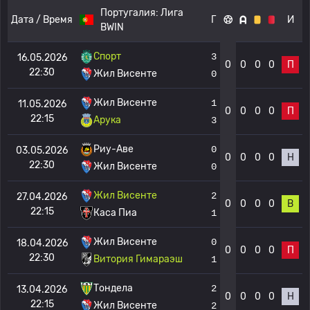
Португалия:
Лига
Дата / Время
Г
И
BWIN
Спорт
3
16.05.2026
0
0
0
0
П
22:30
Жил Висенте
0
Жил Висенте
1
11.05.2026
0
0
0
0
П
22:15
Арука
3
Риу-Аве
0
03.05.2026
0
0
0
0
Н
22:30
Жил Висенте
0
Жил Висенте
2
27.04.2026
0
0
0
0
В
22:15
Каса Пиа
1
Жил Висенте
0
18.04.2026
0
0
0
0
П
22:30
Витория Гимараэш
1
Тондела
2
13.04.2026
0
0
0
0
Н
22:15
Жил Висенте
2