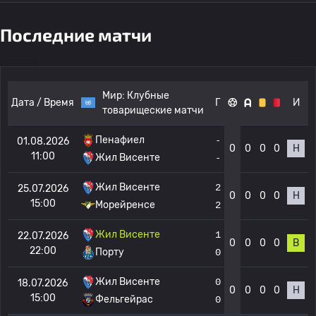
Последние матчи
Мир:
Клубные
Дата / Время
Г
И
товарищеские матчи
Пенафиел
-
01.08.2026
0
0
0
0
Н
11:00
Жил Висенте
-
Жил Висенте
2
25.07.2026
0
0
0
0
Н
15:00
Морейренсе
2
Жил Висенте
1
22.07.2026
0
0
0
0
В
22:00
Порту
0
Жил Висенте
0
18.07.2026
0
0
0
0
Н
15:00
Фельгейрас
0