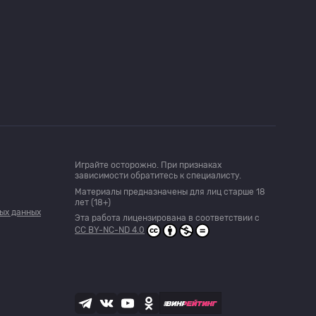
Играйте осторожно. При признаках
зависимости обратитесь к специалисту.
Материалы предназначены для лиц старше 18
лет (18+)
ых данных
Эта работа лицензирована в соответствии с
CC BY-NC-ND 4.0