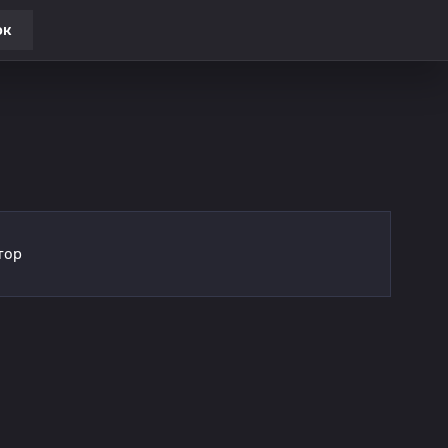
ок
тор