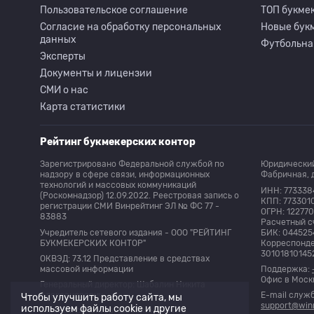
Пользовательское соглашение
ТОП букмек
Согласие на обработку персональных
Новые бук
данных
Футбольна
Эксперты
Документы и лицензии
СМИ о нас
Карта статистики
Рейтинг букмекерских контор
Зарегистрировано Федеральной службой по
Юридический 
надзору в сфере связи, информационных
Фабричная, д. 
технологий и массовых коммуникаций
ИНН: 773338
(Роскомнадзор) 12.09.2022. Реестровая запись о
КПП: 773301
регистрации СМИ Винрейтинг ЭЛ № ФС 77 -
ОГРН: 12277
83883
Расчетный с
Учредитель сетевого издания - ООО "РЕЙТИНГ
БИК: 044525
БУКМЕКЕРСКИХ КОНТОР"
Корреспонде
30101810145
ОКВЭД: 73.12 Представление в средствах
массовой информации
Поддержка:
Офис в Моск
Генеральный директор: Шабалин Никита
Александрович
E-mail служ
Чтобы улучшить работу сайта, мы
support@winr
используем файлы cookie и другие
Главный редактор:
Шабалин Никита