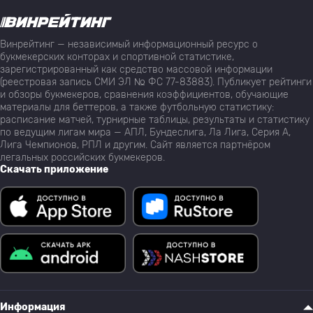
Винрейтинг — независимый информационный ресурс о
букмекерских конторах и спортивной статистике,
зарегистрированный как средство массовой информации
(реестровая запись СМИ ЭЛ № ФС 77-83883). Публикует рейтинги
и обзоры букмекеров, сравнения коэффициентов, обучающие
материалы для беттеров, а также футбольную статистику:
расписание матчей, турнирные таблицы, результаты и статистику
по ведущим лигам мира — АПЛ, Бундеслига, Ла Лига, Серия А,
Лига Чемпионов, РПЛ и другим. Сайт является партнёром
легальных российских букмекеров.
Скачать приложение
Информация