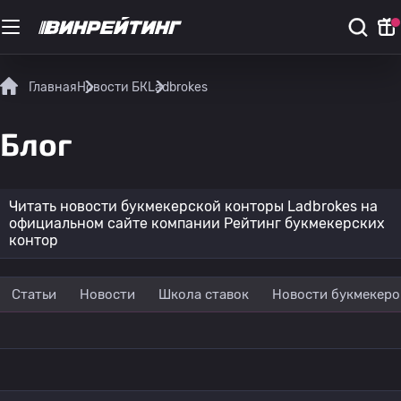
Главная
Новости БК
Ladbrokes
Блог
Читать новости букмекерской конторы Ladbrokes на
официальном сайте компании Рейтинг букмекерских
контор
Статьи
Новости
Школа ставок
Новости букмекеро