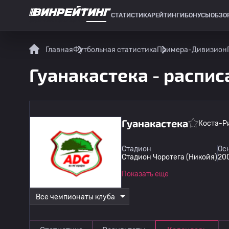
СТАТИСТИКА
РЕЙТИНГИ
БОНУСЫ
ОБЗО
СПОРТИВНАЯ СТАТИСТИКА
Главная
Футбольная статистика
Примера-Дивизион
Гуанакастека - распи
Гуанакастека
Коста-Р
Стадион
Ос
Стадион Чоротега (Никойя)
20
Показать еще
Все чемпионаты клуба