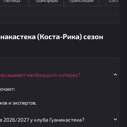
Таблица
Трансферы
Трансляции
Состав
накастека (Коста-Рика) сезон
а вызывают наибольший интерес?
ючают:
ов и экспертов.
а 2026/2027 у клуба Гуанакастека?