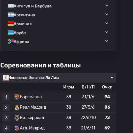
Антигуа и Барбуда
Аргентина
Армения
Аруба
Африка
Соревнования и таблицы
Чемпионат Испании: Ла Лига
Игры
В/Н/П
Очки
Барселона
38
31/1/6
94
1
Реал Мадрид
38
27/5/6
86
2
Вильярреал
38
22/6/10
72
3
Атл. Мадрид
38
21/6/11
69
4