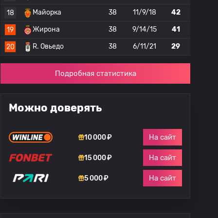
Майорка
38
11/9/18
42
18
Жирона
38
9/14/15
41
19
R. Овьедо
38
6/11/21
29
20
Подробная статистика
Можно доверять
На сайт
10 000 ₽
На сайт
15 000 ₽
На сайт
5 000 ₽