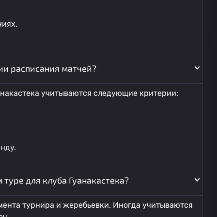
ниях.
ии расписания матчей?
анакастека учитываются следующие критерии:
нду.
туре для клуба Гуанакастека?
мента турнира и жеребьевки. Иногда учитываются
еч.