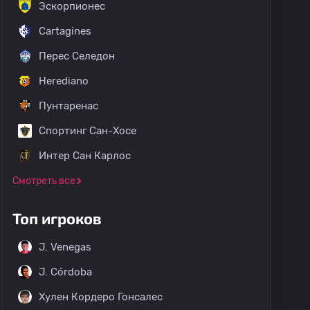
Эскорпионес
Cartagines
Перес Селедон
Herediano
Пунтаренас
Спортинг Сан-Хосе
Интер Сан Карлос
Смотреть все
Топ игроков
J. Venegas
J. Córdoba
Хулен Кордеро Гонсалес