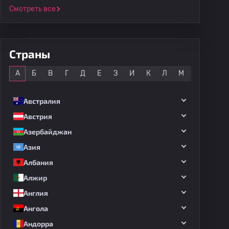
Смотреть все
Страны
Все
А
Б
В
Г
Д
Е
З
И
К
Л
М
Н
О
Австралия
Австрия
Азербайджан
Азия
Албания
Алжир
Англия
Ангола
Андорра