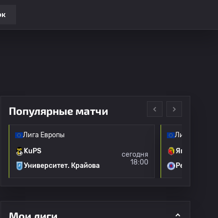
ок
Популярные матчи
Лига Европы
Лига Европы
KuPS
Ягеллония
сегодня
18:00
Университет. Крайова
Рейнджерс
Мои лиги