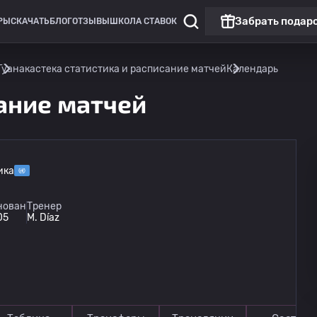
Забрать подар
РЫ
СКАЧАТЬ
БЛОГ
ОТЗЫВЫ
ШКОЛА СТАВОК
Гуанакастека статистика и расписание матчей
Календарь
сание матчей
ика
Лига Европы
Топ матч
нован
Тренер
05
M. Díaz
Бенфика
сегодня
22:00
Сердца