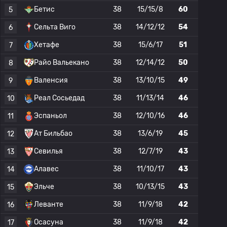
Бетис
38
15/15/8
60
5
Сельта Виго
38
14/12/12
54
6
Хетафе
38
15/6/17
51
7
Райо Вальекано
38
12/14/12
50
8
Валенсия
38
13/10/15
49
9
Реал Сосьедад
38
11/13/14
46
10
Эспаньол
38
12/10/16
46
11
Ат Бильбао
38
13/6/19
45
12
Севилья
38
12/7/19
43
13
Алавес
38
11/10/17
43
14
Эльче
38
10/13/15
43
15
Леванте
38
11/9/18
42
16
Осасуна
38
11/9/18
42
17