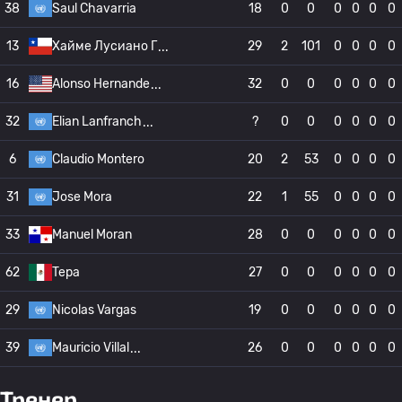
38
Saul Chavarria
18
0
0
0
0
0
0
13
Хайме Лусиано Г
29
2
101
0
0
0
0
16
Alonso Hernande
32
0
0
0
0
0
0
32
Elian Lanfranch
?
0
0
0
0
0
0
6
Claudio Montero
20
2
53
0
0
0
0
31
Jose Mora
22
1
55
0
0
0
0
33
Manuel Moran
28
0
0
0
0
0
0
62
Tepa
27
0
0
0
0
0
0
29
Nicolas Vargas
19
0
0
0
0
0
0
39
Mauricio Villal
26
0
0
0
0
0
0
Тренер