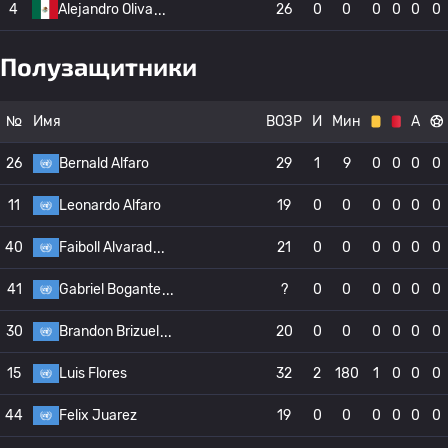
4
Alejandro Oliva
26
0
0
0
0
0
0
Полузащитники
№
Имя
ВОЗР
И
Мин
А
26
Bernald Alfaro
29
1
9
0
0
0
0
11
Leonardo Alfaro
19
0
0
0
0
0
0
40
Faiboll Alvarad
21
0
0
0
0
0
0
41
Gabriel Bogante
?
0
0
0
0
0
0
30
Brandon Brizuel
20
0
0
0
0
0
0
15
Luis Flores
32
2
180
1
0
0
0
44
Felix Juarez
19
0
0
0
0
0
0