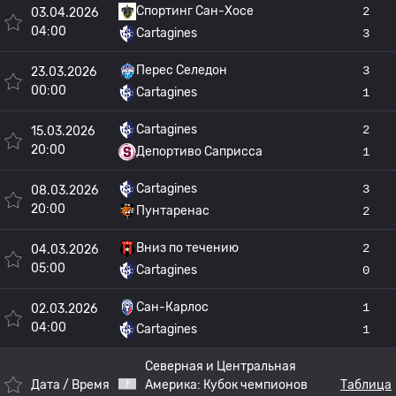
Спортинг Сан-Хосе
2
03.04.2026
04:00
Cartagines
3
Перес Селедон
3
23.03.2026
00:00
Cartagines
1
Cartagines
2
15.03.2026
20:00
Депортиво Саприсса
1
Cartagines
3
08.03.2026
20:00
Пунтаренас
2
Вниз по течению
2
04.03.2026
05:00
Cartagines
0
Сан-Карлос
1
02.03.2026
04:00
Cartagines
1
Северная и Центральная
Дата / Время
Америка:
Кубок чемпионов
Таблица