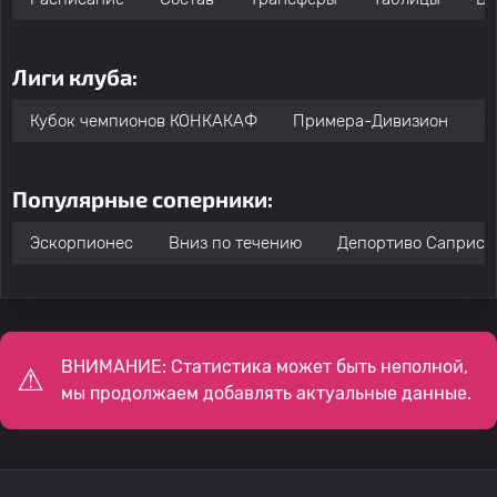
Лиги клуба:
Кубок чемпионов КОНКАКАФ
Примера-Дивизион
C
Популярные соперники:
Эскорпионес
Вниз по течению
Депортиво Саприсс
ВНИМАНИЕ: Статистика может быть неполной,
мы продолжаем добавлять актуальные данные.