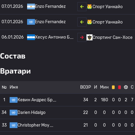
07.01.2026
Enzo Fernandez
Спорт Уанкайо
07.01.2026
Enzo Fernandez
Спорт Уанкайо
06.01.2026
Хесус Антонио Б
Спортинг Сан-Хосе
Состав
Вратари
№
Имя
ВОЗР
И
Мин
С
1
Кевин Андрес Бр
34
2
180
0
0
2
7
34
Darien Hidalgo
22
0
0
0
0
0
0
33
Christopher Moy
21
0
0
0
0
0
0