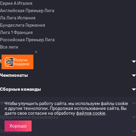
Серия A Италия
Английская Премьер Лига
Ла Лига Испания
Бундеслига Германия
Лига 1 Франция
Российская Премьер Лига
Все лиги
Получи
Клубы
подарок!
Чемпионаты
Сборные команды
Футболисты
Чтобы улучшить работу сайта, мы используем файлы cookie
и другие технологии. Продолжая использование сайта, Вы
даете свое согласие на обработку
файлов cookie
.
Предложения букмекеров
Хорошо
Топ разделы