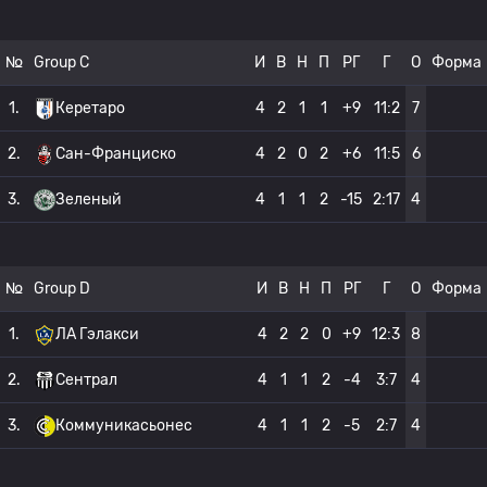
№
Group C
И
В
Н
П
РГ
Г
О
Форма
1.
Керетаро
4
2
1
1
+9
11:2
7
2.
Сан-Франциско
4
2
0
2
+6
11:5
6
3.
Зеленый
4
1
1
2
-15
2:17
4
№
Group D
И
В
Н
П
РГ
Г
О
Форма
1.
ЛА Гэлакси
4
2
2
0
+9
12:3
8
2.
Сентрал
4
1
1
2
-4
3:7
4
3.
Коммуникасьонес
4
1
1
2
-5
2:7
4