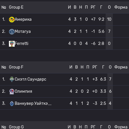
№
Group E
И
В
Н
П
РГ
Г
О
Форма
1.
Америка
4
3
1
0
+7
9:2
10
2.
Мотагуа
4
2
1
1
-1
5:6
7
3.
Ferretti
4
0
0
4
-6
2:8
0
№
Group F
И
В
Н
П
РГ
Г
О
Форма
1.
Сиэтл Саундерс
4
2
1
1
+3
6:3
7
2.
Олимпия
4
2
0
2
+0
3:3
6
3.
Ванкувер Уайткэ
4
1
1
2
-3
2:5
4
№
Group G
И
В
Н
П
РГ
Г
О
Форма