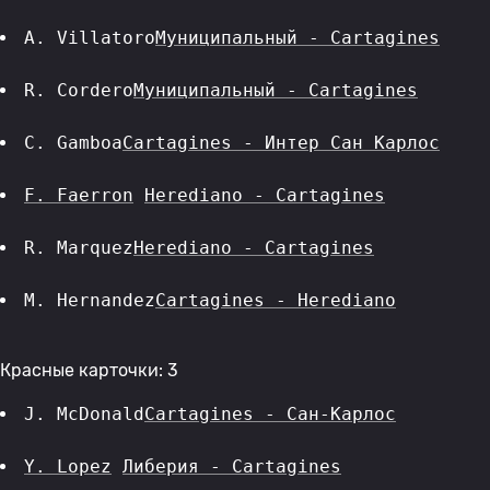
A. Villatoro
Муниципальный - Cartagines
R. Cordero
Муниципальный - Cartagines
C. Gamboa
Cartagines - Интер Сан Карлос
F. Faerron
Herediano - Cartagines
R. Marquez
Herediano - Cartagines
M. Hernandez
Cartagines - Herediano
Красные карточки: 3
J. McDonald
Cartagines - Сан-Карлос
Y. Lopez
Либерия - Cartagines