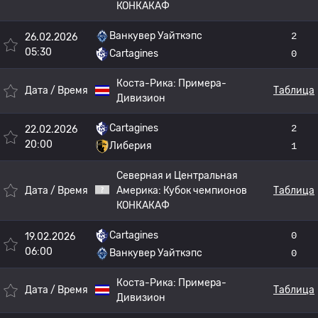
КОНКАКАФ
Ванкувер Уайткэпс
2
26.02.2026
05:30
Cartagines
0
Коста-Рика:
Примера-
Дата / Время
Таблица
Дивизион
Cartagines
2
22.02.2026
20:00
Либерия
1
Северная и Центральная
Дата / Время
Америка:
Кубок чемпионов
Таблица
КОНКАКАФ
Cartagines
0
19.02.2026
06:00
Ванкувер Уайткэпс
0
Коста-Рика:
Примера-
Дата / Время
Таблица
Дивизион