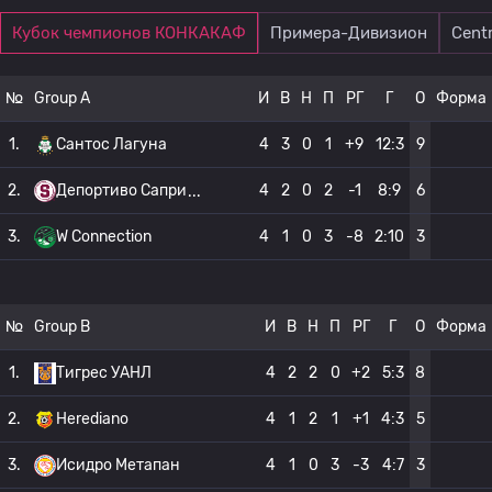
Кубок чемпионов КОНКАКАФ
Примера-Дивизион
Cent
№
Group A
И
В
Н
П
РГ
Г
О
Форма
1.
Сантос Лагуна
4
3
0
1
+9
12:3
9
2.
Депортиво Сапри
4
2
0
2
-1
8:9
6
3.
W Connection
4
1
0
3
-8
2:10
3
№
Group B
И
В
Н
П
РГ
Г
О
Форма
1.
Тигрес УАНЛ
4
2
2
0
+2
5:3
8
2.
Herediano
4
1
2
1
+1
4:3
5
3.
Исидро Метапан
4
1
0
3
-3
4:7
3