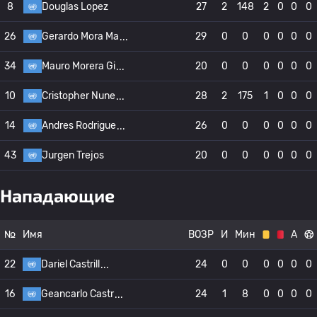
8
Douglas Lopez
27
2
148
2
0
0
0
26
Gerardo Mora Ma
29
0
0
0
0
0
0
34
Mauro Morera Gi
20
0
0
0
0
0
0
10
Cristopher Nune
28
2
175
1
0
0
0
14
Andres Rodrigue
26
0
0
0
0
0
0
43
Jurgen Trejos
20
0
0
0
0
0
0
Нападающие
№
Имя
ВОЗР
И
Мин
А
22
Dariel Castrill
24
0
0
0
0
0
0
16
Geancarlo Castr
24
1
8
0
0
0
0