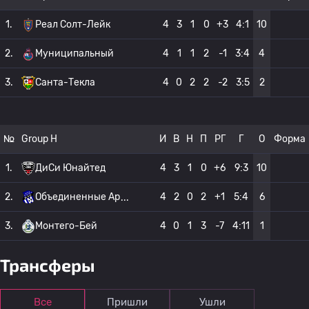
1.
Реал Солт-Лейк
4
3
1
0
+3
4:1
10
2.
Муниципальный
4
1
1
2
-1
3:4
4
3.
Санта-Текла
4
0
2
2
-2
3:5
2
№
Group H
И
В
Н
П
РГ
Г
О
Форма
1.
ДиСи Юнайтед
4
3
1
0
+6
9:3
10
2.
Объединенные Ар
4
2
0
2
+1
5:4
6
3.
Монтего-Бей
4
0
1
3
-7
4:11
1
Трансферы
Все
Пришли
Ушли