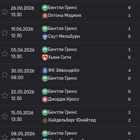
Бентли Гринс
0
26.06.2026
13:30
Олтона Мэджик
1
Бентли Гринс
1
19.06.2026
12:30
Саут Мельбурн
5
Бентли Гринс
1
05.06.2026
13:30
Хьюм Сити
5
ФК Эйвондейл
4
30.05.2026
08:00
Бентли Гринс
0
Бентли Гринс
0
22.05.2026
12:30
Джордж Кросс
0
Бентли Гринс
2
15.05.2026
13:30
Хайдельберг Юнайтед
2
Бентли Гринс
0
08.05.2026