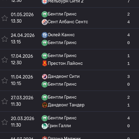
12:30
Мельбурн Сити 2
7
Бентли Гринс
2
01.05.2026
13:30
Сент Албанс Сентс
4
Оклей Каннс
4
24.04.2026
13:15
Бентли Гринс
0
Бентли Гринс
1
17.04.2026
12:30
Престон Лайонс
1
Дандеонг Сити
3
11.04.2026
10:15
Бентли Гринс
0
Бентли Гринс
2
27.03.2026
11:30
Дандеонг Тандер
1
Бентли Гринс
4
20.03.2026
11:30
Грин Галли
0
Олтона Мэджик
0