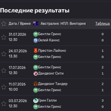
Последние результаты
Дата / Время
Австралия:
НПЛ: Виктория
Таблица
Бентли Гринс
0
31.07.2026
12:30
Оклей Каннс
0
Престон Лайонс
1
24.07.2026
13:30
Бентли Гринс
0
Бентли Гринс
2
17.07.2026
12:30
Дандеонг Сити
1
Дандеонг Тандер
2
11.07.2026
10:00
Бентли Гринс
1
Грин Галли
3
03.07.2026
12:30
Бентли Гринс
0