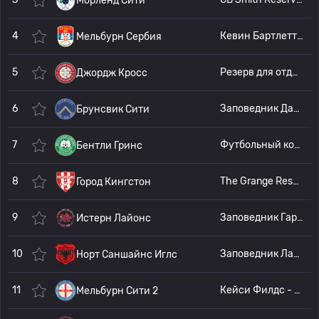
Морленд Сити
4
Кевин Бартлетт Резерв
Мельбурн Сербия
5
Резерв для отдыха Сити Виста Карьер 1
Джордж Кросс
6
Заповедник Данстан
Брунсвик Сити
7
Футбольный комплекс Кингстон Хит Поле 2
Бентли Гринс
8
The Grange Reserve [Clayton South]
Город Кингстон
9
Заповедник Гардинерс Крик
Истерн Лайонс
10
Заповедник Лариса
Норт Саншайнс Иглс
11
Кейси Филдс - подача 4
Мельбурн Сити 2