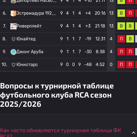
В
П
5.
Депортиво Насьо
9
4
1
4
+10
21:11
13
В
П
6.
Эстремадура 192
9
4
1
4
+4
20:16
13
В
В
7.
Риверплейт
9
4
1
4
+3
21:18
13
П
В
8.
Юнайтед
9
1
1
7
-19
12:31
4
П
П
9.
Джонг Аруба
9
1
1
7
-30
8:38
4
П
П
10.
Юнистарс
9
0
0
9
-48
4:52
0
Вопросы к турнирной таблице
футбольного клуба RCA сезон
2025/2026
Как часто обновляется турнирная таблица ФК
RCA?