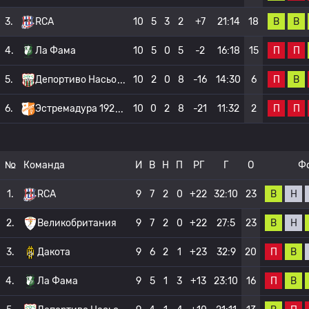
В
В
3.
RCA
10
5
3
2
+7
21:14
18
П
П
4.
Ла Фама
10
5
0
5
-2
16:18
15
П
В
5.
Депортиво Насьо
10
2
0
8
-16
14:30
6
П
П
6.
Эстремадура 192
10
0
2
8
-21
11:32
2
№
Команда
И
В
Н
П
РГ
Г
О
Ф
В
Н
1.
RCA
9
7
2
0
+22
32:10
23
В
Н
2.
Великобритания
9
7
2
0
+22
27:5
23
П
В
3.
Дакота
9
6
2
1
+23
32:9
20
П
В
4.
Ла Фама
9
5
1
3
+13
23:10
16