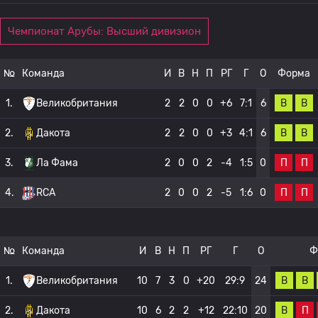
Чемпионат Арубы: Высший дивизион
№
Команда
И
В
Н
П
РГ
Г
О
Форма
В
В
1.
Великобритания
2
2
0
0
+6
7:1
6
В
В
2.
Дакота
2
2
0
0
+3
4:1
6
П
П
3.
Ла Фама
2
0
0
2
-4
1:5
0
П
П
4.
RCA
2
0
0
2
-5
1:6
0
№
Команда
И
В
Н
П
РГ
Г
О
Ф
В
В
1.
Великобритания
10
7
3
0
+20
29:9
24
В
П
2.
Дакота
10
6
2
2
+12
22:10
20