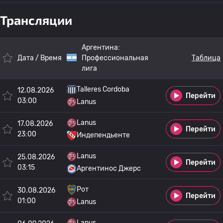
Трансляции
Аргентина:
Дата / Время
Профессиональная
Таблица
лига
Talleres Cordoba
12.08.2026
Перейти
03:00
Lanus
Lanus
17.08.2026
Перейти
23:00
Индепендьенте
Lanus
25.08.2026
Перейти
03:15
Аргентинос Джерс
Рот
30.08.2026
Перейти
01:00
Lanus
Lanus