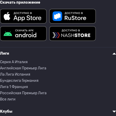
Скачать приложение
Лиги
Серия A Италия
Английская Премьер Лига
Ла Лига Испания
Бундеслига Германия
Лига 1 Франция
Российская Премьер Лига
Все лиги
Клубы