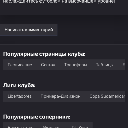
наслаждайтесь футболом на высочайшем уровне!
Написать комментарий
Популярные страницы клуба:
Расписание
Состав
Трансферы
Таблицы
Бо
Лиги клуба:
Libertadores
Примера-Дивизион
Copa Sudamerican
Популярные соперники:
Всегда готов
Мирасол
LDU Кито