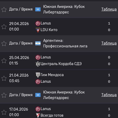
Южная Америка:
Кубок
Дата / Время
Таблица
Либертадорес
Lanus
1
29.04.2026
01:00
LDU Кито
0
Аргентина:
Дата / Время
Таблица
Профессиональная лига
Lanus
0
25.04.2026
01:15
Централь Кордоба СДЭ
0
Гим Мендоса
1
21.04.2026
03:45
Lanus
0
Южная Америка:
Кубок
Дата / Время
Таблица
Либертадорес
Lanus
1
17.04.2026
01:00
Всегда готов
0