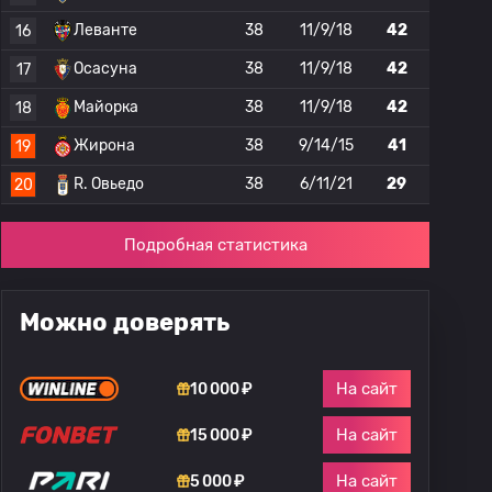
Леванте
38
11/9/18
42
16
Осасуна
38
11/9/18
42
17
Майорка
38
11/9/18
42
18
Жирона
38
9/14/15
41
19
R. Овьедо
38
6/11/21
29
20
Подробная статистика
Можно доверять
На сайт
10 000 ₽
На сайт
15 000 ₽
На сайт
5 000 ₽