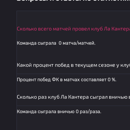
Сколько всего матчей провел клуб Ла Кантер
Команда сыграла 0 матча/матчей.
Какой процент побед в текущем сезоне у клу
Процент побед ФК в матчах составляет 0 %.
Сколько раз клуб Ла Кантера сыграл вничью 
Команда сыграла вничью 0 раз/раза.