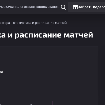
Забрать подар
РЫ
СКАЧАТЬ
БЛОГ
ОТЗЫВЫ
ШКОЛА СТАВОК
антера - статистика и расписание матчей
ка и расписание матчей
Лига Европы
o)
Омония
13.08
20:00
Линкольн Ред Импс