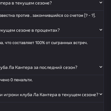
тера в текущем сезоне?
естна против , закончившийся со счетом [? - ?].
екущем сезоне в процентах?
а, что составляет 100% от сыгранных встреч.
луба Ла Кантера за последний сезон?
чено 0 пенальти.
и игроки клуба Ла Кантера в текущем сезоне?