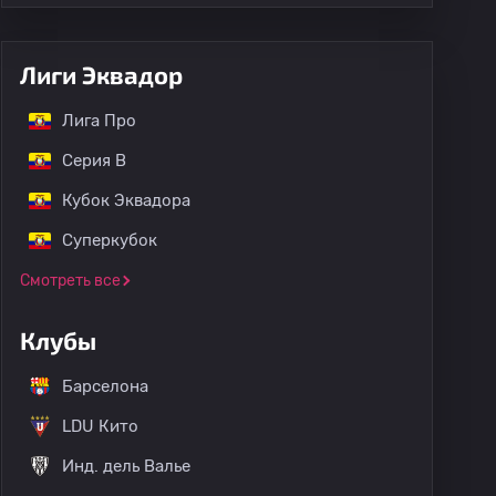
Лиги Эквадор
Лига Про
Серия B
Кубок Эквадора
Суперкубок
Смотреть все
Клубы
Барселона
LDU Кито
Инд. дель Валье