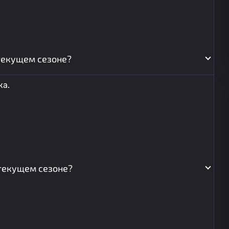
 текущем сезоне?
ка.
 текущем сезоне?