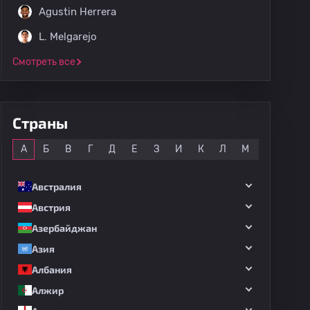
Agustin Herrera
L. Melgarejo
Смотреть все
Страны
Все
А
Б
В
Г
Д
Е
З
И
К
Л
М
Н
О
Австралия
Австрия
Азербайджан
Азия
Албания
Алжир