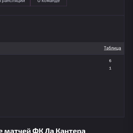
Трансляции
О команде
Таблица
6
1
е матчей ФК Ла Кантера