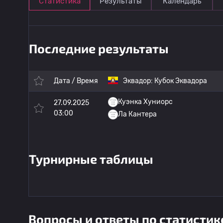
Статистика
Результаты
Календарь
Последние результаты
Дата / Время
Эквадор:
Кубок Эквадора
Куэнка Хуниорс
27.09.2025
03:00
Ла Кантера
Турнирные таблицы
Вопросы и ответы по статистик