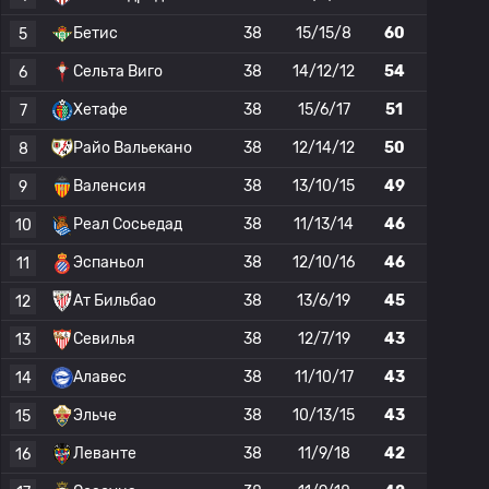
Бетис
38
15/15/8
60
5
Сельта Виго
38
14/12/12
54
6
Хетафе
38
15/6/17
51
7
Райо Вальекано
38
12/14/12
50
8
Валенсия
38
13/10/15
49
9
Реал Сосьедад
38
11/13/14
46
10
Эспаньол
38
12/10/16
46
11
Ат Бильбао
38
13/6/19
45
12
Севилья
38
12/7/19
43
13
Алавес
38
11/10/17
43
14
Эльче
38
10/13/15
43
15
Леванте
38
11/9/18
42
16