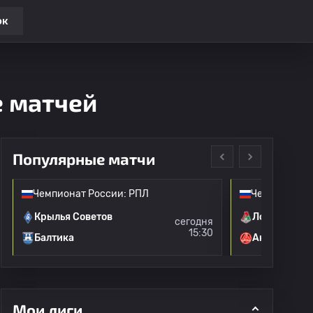
ок
е матчей
Популярные матчи
Чемпионат России: РПЛ
Чемпионат Р
Крылья Советов
Локомотив 
сегодня
15:30
Балтика
Акрон
Мои лиги