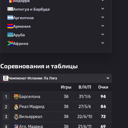
Андорра
Антигуа и Барбуда
Аргентина
Армения
Аруба
Африка
Соревнования и таблицы
Чемпионат Испании: Ла Лига
Игры
В/Н/П
Очки
Барселона
38
31/1/6
94
1
Реал Мадрид
38
27/5/6
86
2
Вильярреал
38
22/6/10
72
3
Атл. Мадрид
38
21/6/11
69
4