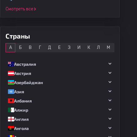
Смотреть все
Страны
Все
А
Б
В
Г
Д
Е
З
И
К
Л
М
Н
О
Австралия
Австрия
Азербайджан
Азия
Албания
Алжир
Англия
Ангола