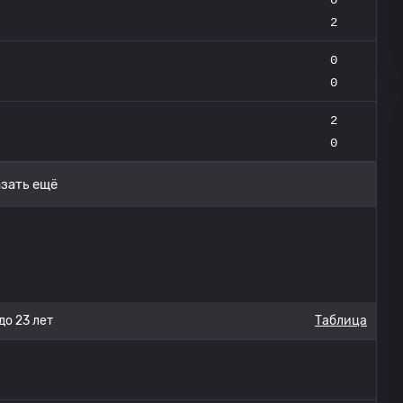
2
0
0
2
0
зать ещё
до 23 лет
Таблица