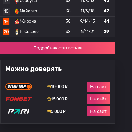
Осасуна
38
11/9/18
42
17
Майорка
38
11/9/18
42
18
Жирона
38
9/14/15
41
19
R. Овьедо
38
6/11/21
29
20
Подробная статистика
Можно доверять
На сайт
10 000 ₽
На сайт
15 000 ₽
На сайт
5 000 ₽