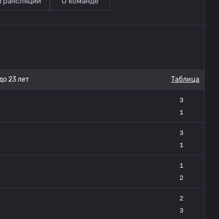
Трансляции
О команде
до 23 лет
Таблица
3
1
3
1
1
2
2
3