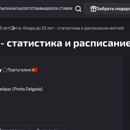
Забрать подар
РЫ
СКАЧАТЬ
БЛОГ
ОТЗЫВЫ
ШКОЛА СТАВОК
3 лет
Санта-Клара до 23 лет - статистика и расписание матчей
 - статистика и расписани
т
Португалия
Лига Европы
йрас (Ponta Delgada)
Омония
13.08
20:00
Линкольн Ред Импс