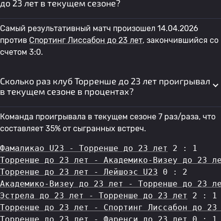
до 23 лет в текущем сезоне?
Самый результативный матч произошел 14.04.2026
против
Спортинг Лиссабон до 23 лет
, закончившийся со
счетом 3:0.
Сколько раз клуб Торренше до 23 лет проигрывал
в текущем сезоне в процентах?
Команда проигрывала в текущем сезоне 7 раз/раза, что
составляет 35% от сыгранных встреч.
Фамаликао U23 - Торренше до 23 лет
 2 : 1
Торренше до 23 лет - Академико-Визеу до 23 л
Торренше до 23 лет - Лейшоэс U23
 0 : 2
Академико-Визеу до 23 лет - Торренше до 23 л
Эстрела до 23 лет - Торренше до 23 лет
 2 : 1
Торренше до 23 лет - Спортинг Лиссабон до 23
Торренше до 23 лет - Фаренси до 23 лет
 0 : 1