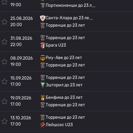
19:00
Портимоненши до 23 л
Санта-Клара до 23 ле
25.08.2026
20:00
Торренше до 23 лет
Торренше до 23 лет
31.08.2026
22:00
Брага U23
Риу-Аве до 23 лет
08.09.2026
19:00
Торренше до 23 лет
Торренше до 23 лет
15.09.2026
17:00
Эшторил до 23 лет
Бенфика до 23 лет
19.09.2026
17:00
Торренше до 23 лет
Торренше до 23 лет
13.10.2026
17:00
Лейшоэс U23