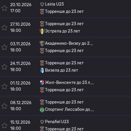
Leiria U23
20.10.2026
17:00
Торренше до 23 лет
Торренше до 23 лет
27.10.2026
18:00
Эстрела до 23 лет
Академико-Визеу до 2
03.11.2026
18:00
Торренше до 23 лет
Торренше до 23 лет
24.11.2026
18:00
Визела до 23 лет
Жил-Винсенте до 23 л
01.12.2026
18:00
Торренше до 23 лет
Торренше до 23 лет
08.12.2026
18:00
Спортинг Лиссабон до
Penafiel U23
15.12.2026
18:00
Торренше до 23 лет