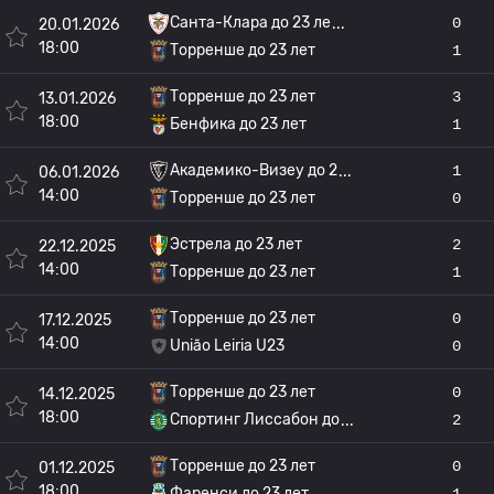
Санта-Клара до 23 ле
0
20.01.2026
18:00
Торренше до 23 лет
1
Торренше до 23 лет
3
13.01.2026
18:00
Бенфика до 23 лет
1
Академико-Визеу до 2
1
06.01.2026
14:00
Торренше до 23 лет
0
Эстрела до 23 лет
2
22.12.2025
14:00
Торренше до 23 лет
1
Торренше до 23 лет
0
17.12.2025
14:00
União Leiria U23
0
Торренше до 23 лет
0
14.12.2025
18:00
Спортинг Лиссабон до
2
Торренше до 23 лет
0
01.12.2025
18:00
Фаренси до 23 лет
1