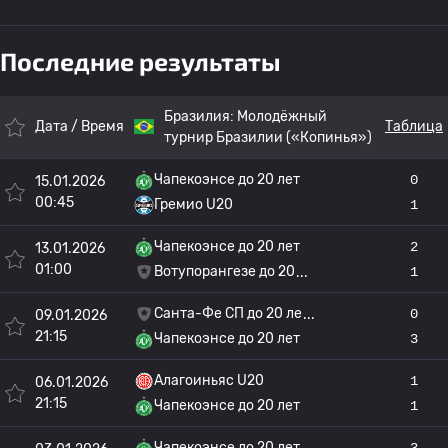
Последние результаты
Бразилия:
Молодёжный
Дата / Время
Таблица
турнир Бразилии («Копинья»)
Чапекоэнсе до 20 лет
0
15.01.2026
00:45
Гремио U20
1
Чапекоэнсе до 20 лет
2
13.01.2026
01:00
Вотупорангезе до 20
1
Санта-Фе СП до 20 ле
0
09.01.2026
21:15
Чапекоэнсе до 20 лет
3
Алагоиньяс U20
1
06.01.2026
21:15
Чапекоэнсе до 20 лет
1
Чапекоэнсе до 20 лет
3