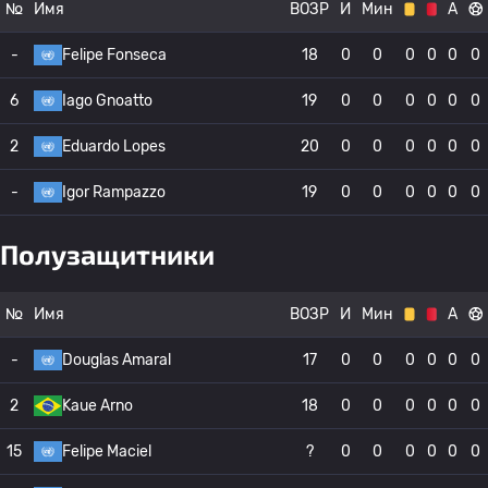
№
Имя
ВОЗР
И
Мин
А
-
Felipe Fonseca
18
0
0
0
0
0
0
6
Iago Gnoatto
19
0
0
0
0
0
0
2
Eduardo Lopes
20
0
0
0
0
0
0
-
Igor Rampazzo
19
0
0
0
0
0
0
Полузащитники
№
Имя
ВОЗР
И
Мин
А
-
Douglas Amaral
17
0
0
0
0
0
0
2
Kaue Arno
18
0
0
0
0
0
0
15
Felipe Maciel
?
0
0
0
0
0
0