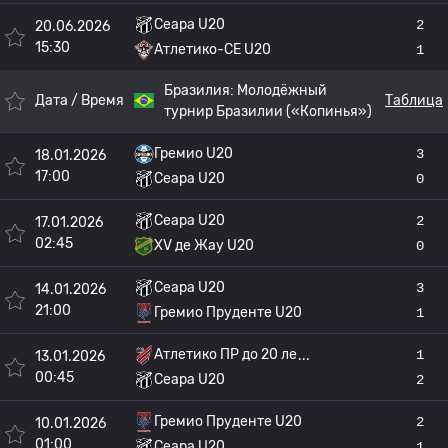
Сеара U20
2
20.06.2026
15:30
Атлетико-СЕ U20
1
Бразилия:
Молодёжный
Дата / Время
Таблица
турнир Бразилии («Копинья»)
Гремио U20
3
18.01.2026
17:00
Сеара U20
0
Сеара U20
2
17.01.2026
02:45
XV де Жау U20
0
Сеара U20
3
14.01.2026
21:00
Гремио Пруденте U20
1
Атлетико ПР до 20 ле
1
13.01.2026
00:45
Сеара U20
2
Гремио Пруденте U20
2
10.01.2026
01:00
Сеара U20
1