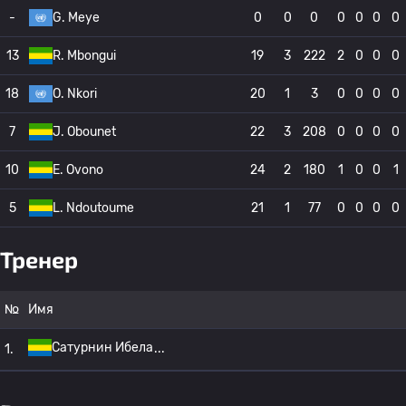
-
G. Meye
0
0
0
0
0
0
0
13
R. Mbongui
19
3
222
2
0
0
0
18
O. Nkori
20
1
3
0
0
0
0
7
J. Obounet
22
3
208
0
0
0
0
10
E. Ovono
24
2
180
1
0
0
1
5
L. Ndoutoume
21
1
77
0
0
0
0
Тренер
№
Имя
Сатурнин Ибела
1.