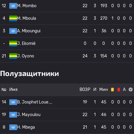
12
M. Mombo
22
3
193
0
0
0
0
4
M. Mboula
22
3
270
1
0
0
0
3
A. Mboungui
22
1
36
0
0
0
0
-
J. Ekomié
0
0
0
0
0
0
0
21
J. Oyono
24
3
154
0
0
0
0
Полузащитники
№
Имя
ВОЗР
И
Мин
А
14
B. Josphet Loue
19
1
45
0
0
0
0
19
J. Mayoulou
22
1
46
0
0
0
0
8
H. Mbega
21
1
45
0
0
0
0