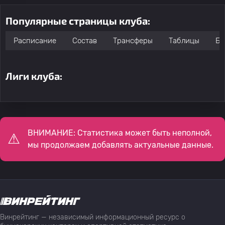
Популярные страницы клуба:
Расписание
Состав
Трансферы
Таблицы
Бо
Лиги клуба:
ВНИМАНИЕ: Статистика может быть неполной,
мы продолжаем добавлять актуальные данные.
Винрейтинг — независимый информационный ресурс о