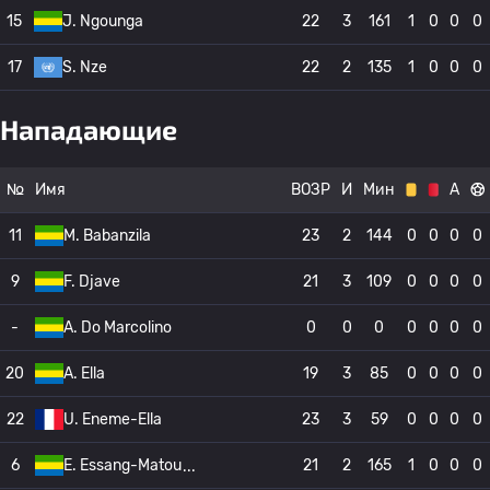
15
J. Ngounga
22
3
161
1
0
0
0
17
S. Nze
22
2
135
1
0
0
0
Нападающие
№
Имя
ВОЗР
И
Мин
А
11
M. Babanzila
23
2
144
0
0
0
0
9
F. Djave
21
3
109
0
0
0
0
-
A. Do Marcolino
0
0
0
0
0
0
0
20
A. Ella
19
3
85
0
0
0
0
22
U. Eneme-Ella
23
3
59
0
0
0
0
6
E. Essang-Matou
21
2
165
1
0
0
0