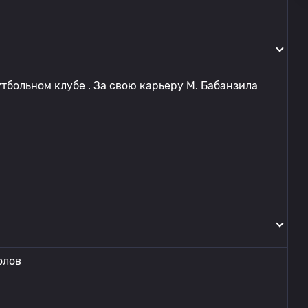
тбольном клубе . За свою карьеру М. Бабанзила
олов