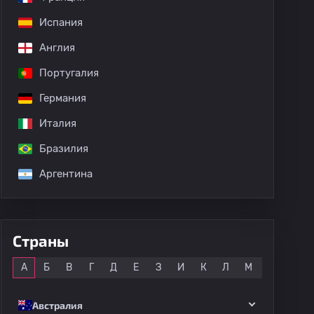
Испания
дных матчей
Англия
Португалия
Германия
Италия
Бразилия
Аргентина
Страны
Все
А
Б
В
Г
Д
Е
З
И
К
Л
М
Н
О
Австралия