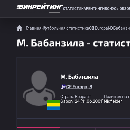
СТАТИСТИКА
РЕЙТИНГИ
БОНУСЫ
ОБЗО
СПОРТИВНАЯ СТАТИСТИКА
Главная
Футбольная статистика
CE Europa
М. Бабанзи
М. Бабанзила - статис
М. Бабанзила
CE Europa, 8
Страна
Возраст
Позиция на 
Gabon
24 (11.06.2001)
Midfielder