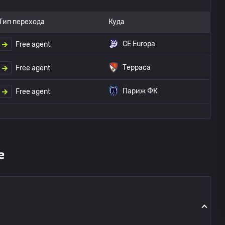
Тип перехода
Куда
CE Europa
Free agent
Терраса
Free agent
Париж ФК
Free agent
е