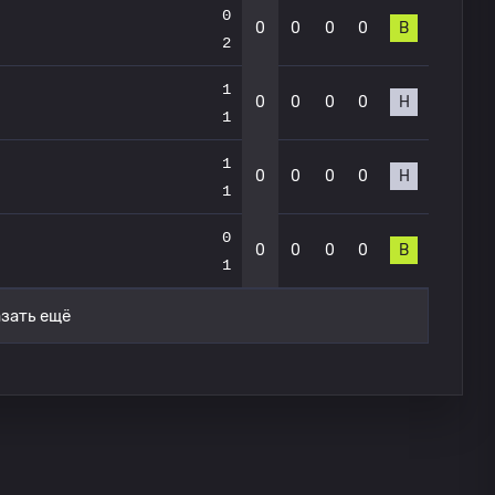
0
0
0
0
0
В
2
1
0
0
0
0
Н
1
1
0
0
0
0
Н
1
0
0
0
0
0
В
1
зать ещё