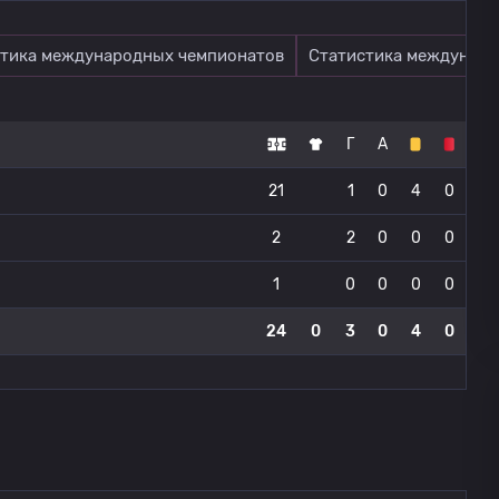
тика международных чемпионатов
Статистика междунаро
Г
А
21
1
0
4
0
2
2
0
0
0
1
0
0
0
0
24
0
3
0
4
0