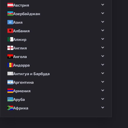
Австрия
Азербайджан
Азия
Албания
Алжир
Англия
Ангола
Андорра
Антигуа и Барбуда
Аргентина
Армения
Аруба
Африка