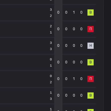
3
0
0
1
0
В
2
2
0
0
0
0
П
1
3
0
0
0
0
Н
3
0
0
0
0
0
В
1
0
0
0
1
0
П
2
1
0
0
0
0
В
3
1