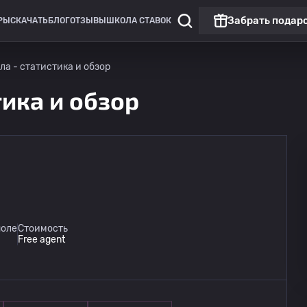
Забрать подар
РЫ
СКАЧАТЬ
БЛОГ
ОТЗЫВЫ
ШКОЛА СТАВОК
ла - статистика и обзор
тика и обзор
Лига Европы
Линкольн Ред Импс
сегодня
поле
Стоимость
20:00
Омония
Free agent