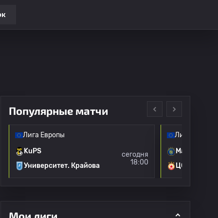
ок
Популярные матчи
Лига Европы
Лига Европы
KuPS
Маккаби Те
сегодня
18:00
Университет. Крайова
ЦСКА Софи
Мои лиги