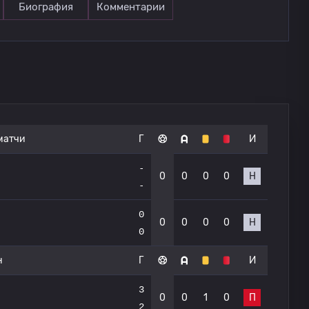
Биография
Комментарии
матчи
Г
И
-
0
0
0
0
Н
-
0
0
0
0
0
Н
0
н
Г
И
3
0
0
1
0
П
2