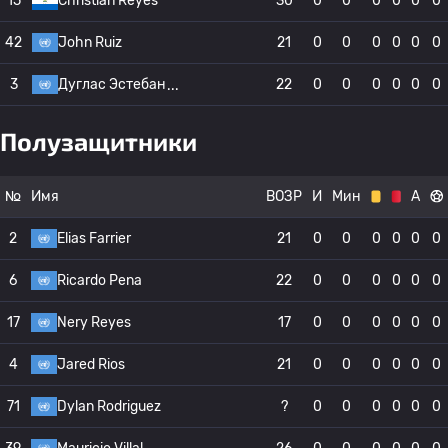
15
Christian Reyes
30
0
0
0
0
0
0
42
John Ruiz
21
0
0
0
0
0
0
3
Дуглас Эстебан
22
0
0
0
0
0
0
Полузащитники
№
Имя
ВОЗР
И
Мин
А
2
Elias Farrier
21
0
0
0
0
0
0
6
Ricardo Pena
22
0
0
0
0
0
0
17
Nery Reyes
17
0
0
0
0
0
0
4
Jared Rios
21
0
0
0
0
0
0
71
Dylan Rodriguez
?
0
0
0
0
0
0