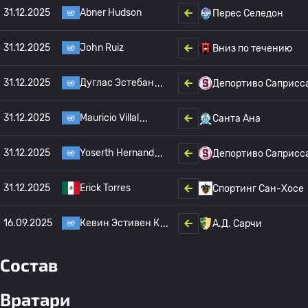
31.12.2025
Abner Hudson
Перес Селедон
31.12.2025
John Ruiz
Вниз по течению
31.12.2025
Дуглас Эстебан
Депортиво Саприсс
31.12.2025
Mauricio Villal
Санта Ана
31.12.2025
Yoserth Hernand
Депортиво Саприсс
31.12.2025
Erick Torres
Спортинг Сан-Хосе
16.09.2025
Кевин Эстивен К
А.Д. Сарчи
Состав
Вратари