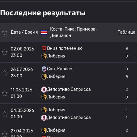
Последние результаты
Коста-Рика:
Примера-
Дата / Время
Таблица
Дивизион
Вниз по течению
0
02.08.2026
23:00
Либерия
0
Сан-Карлос
0
26.07.2026
23:00
Либерия
0
Депортиво Саприсса
2
11.05.2026
01:00
Либерия
0
Либерия
1
04.05.2026
01:00
Депортиво Саприсса
1
Либерия
2
27.04.2026