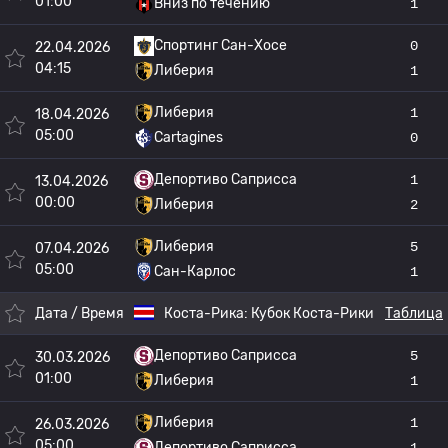
01:00
Вниз по течению
1
Спортинг Сан-Хосе
0
22.04.2026
04:15
Либерия
1
Либерия
1
18.04.2026
05:00
Cartagines
0
Депортиво Саприсса
1
13.04.2026
00:00
Либерия
2
Либерия
5
07.04.2026
05:00
Сан-Карлос
1
Дата / Время
Коста-Рика:
Кубок Коста-Рики
Таблица
Депортиво Саприсса
5
30.03.2026
01:00
Либерия
1
Либерия
1
26.03.2026
05:00
Депортиво Саприсса
1