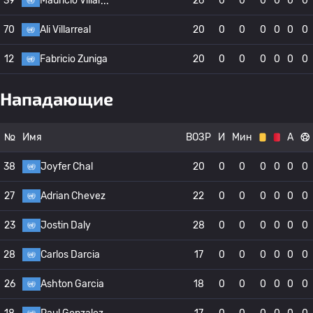
39
Mauricio Villal
26
0
0
0
0
0
0
70
Ali Villarreal
20
0
0
0
0
0
0
12
Fabricio Zuniga
20
0
0
0
0
0
0
Нападающие
№
Имя
ВОЗР
И
Мин
А
38
Joyfer Chal
20
0
0
0
0
0
0
27
Adrian Chevez
22
0
0
0
0
0
0
23
Jostin Daly
28
0
0
0
0
0
0
28
Carlos Darcia
17
0
0
0
0
0
0
26
Ashton Garcia
18
0
0
0
0
0
0