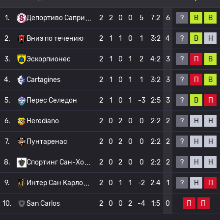
?
В
В
1.
Депортиво Сапри
2
2
0
0
5
7:2
6
?
В
Н
2.
Вниз по течению
2
1
1
0
1
3:2
4
?
П
В
3.
Эскорпионес
2
1
0
1
2
4:2
3
?
П
В
4.
Cartagines
2
1
0
1
1
3:2
3
?
В
П
5.
Перес Селедон
2
1
0
1
-3
2:5
3
?
Н
Н
6.
Herediano
2
0
2
0
0
2:2
2
?
Н
Н
7.
Пунтаренас
2
0
2
0
0
2:2
2
?
Н
Н
8.
Спортинг Сан-Хо
2
0
2
0
0
2:2
2
?
Н
П
9.
Интер Сан Карло
2
0
1
1
-2
2:4
1
П
П
10.
San Carlos
2
0
0
2
-4
1:5
0