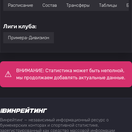
Расписание
Состав
Трансферы
Таблицы
Бо
Лиги клуба:
Примера-Дивизион
ВНИМАНИЕ: Статистика может быть неполной,
мы продолжаем добавлять актуальные данные.
Винрейтинг — независимый информационный ресурс о
букмекерских конторах и спортивной статистике,
зарегистрированный как средство массовой информации