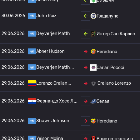
Бывший
30.06.2026
John Ruiz
Гвадалупе
29.06.2026
Deyverjen Matth
Интер Сан Карлос
29.06.2026
Abner Hudson
Herediano
29.06.2026
Deyverjen Matth
Cariari Pococi
29.06.2026
Lorenzo Orellan
Orellano Lorenzo
29.06.2026
Фернандо Хосе Л
Селая
29.06.2026
Shawn Johnson
Herediano
29.06.2026
Yeison Molina
Вниз по течению