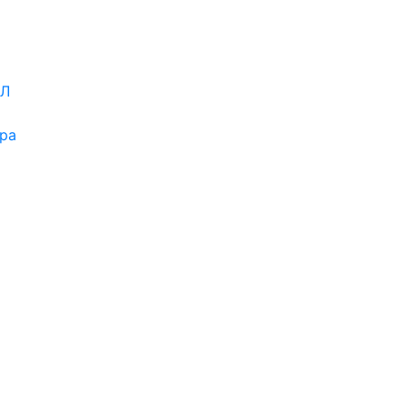
ПЛ
ра