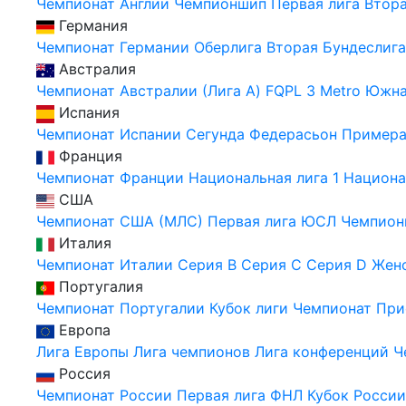
Чемпионат Англии
Чемпионшип
Первая лига
Втора
Германия
Чемпионат Германии
Оберлига
Вторая Бундеслига
Австралия
Чемпионат Австралии (Лига A)
FQPL 3 Metro
Южна
Испания
Чемпионат Испании
Сегунда Федерасьон
Примера
Франция
Чемпионат Франции
Национальная лига 1
Национа
США
Чемпионат США (МЛС)
Первая лига ЮСЛ
Чемпио
Италия
Чемпионат Италии
Серия B
Серия С
Серия D
Женс
Португалия
Чемпионат Португалии
Кубок лиги
Чемпионат При
Европа
Лига Европы
Лига чемпионов
Лига конференций
Ч
Россия
Чемпионат России
Первая лига ФНЛ
Кубок России