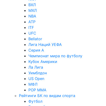
ВХЛ
МХЛ
NBA
ATP
ITF
UFC
Bellator
Лига Наций УЕФА
Серия А
Чемпионат мира по футболу
Кубок Америки
Ла Лига
Уимблдон
US Open
МФЛ
POP MMA
Рейтинги БК по видам спорта
Футбол