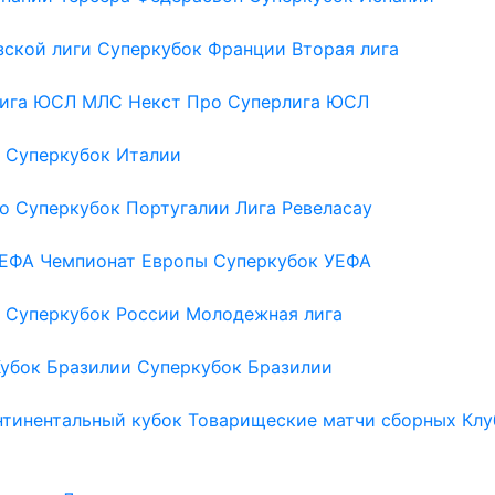
зской лиги
Суперкубок Франции
Вторая лига
лига ЮСЛ
МЛС Некст Про
Суперлига ЮСЛ
Суперкубок Италии
о
Суперкубок Португалии
Лига Ревеласау
УЕФА
Чемпионат Европы
Суперкубок УЕФА
Суперкубок России
Молодежная лига
Кубок Бразилии
Суперкубок Бразилии
тинентальный кубок
Товарищеские матчи сборных
Клу