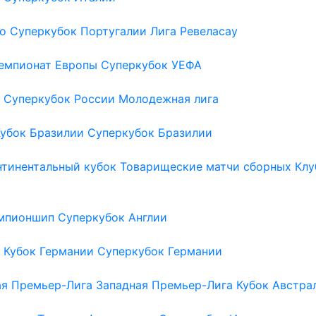
о
Суперкубок Португалии
Лига Ревеласау
емпионат Европы
Суперкубок УЕФА
Суперкубок России
Молодежная лига
Кубок Бразилии
Суперкубок Бразилии
тинентальный кубок
Товарищеские матчи сборных
Клу
мпионшип
Суперкубок Англии
Кубок Германии
Суперкубок Германии
я Премьер-Лига
Западная Премьер-Лига
Кубок Австра