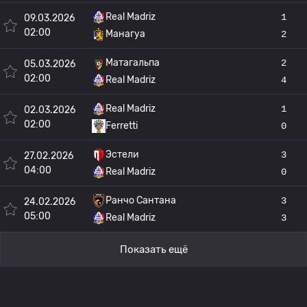
Real Madriz
1
09.03.2026
02:00
Манагуа
2
Матагальпа
2
05.03.2026
02:00
Real Madriz
4
Real Madriz
1
02.03.2026
02:00
Ferretti
0
Эстели
3
27.02.2026
04:00
Real Madriz
0
Ранчо Сантана
3
24.02.2026
05:00
Real Madriz
3
Показать ещё