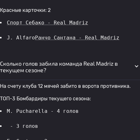
Красные карточки: 2
Спорт Себако - Real Madriz
J. Alfaro
Ранчо Сантана - Real Madriz
Сколько голов забила команда Real Madriz в
текущем сезоне?
На счету клуба 12 мячей забито в ворота противника.
ТОП-3 Бомбардиры текущего сезона:
M. Pucharella - 4 голов 
 - 3 голов 