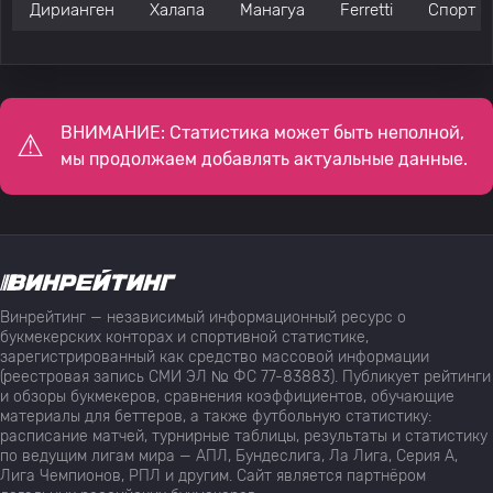
Дирианген
Халапа
Манагуа
Ferretti
Спорт С
ВНИМАНИЕ: Статистика может быть неполной,
мы продолжаем добавлять актуальные данные.
Винрейтинг — независимый информационный ресурс о
букмекерских конторах и спортивной статистике,
зарегистрированный как средство массовой информации
(реестровая запись СМИ ЭЛ № ФС 77-83883). Публикует рейтинги
и обзоры букмекеров, сравнения коэффициентов, обучающие
материалы для беттеров, а также футбольную статистику:
расписание матчей, турнирные таблицы, результаты и статистику
по ведущим лигам мира — АПЛ, Бундеслига, Ла Лига, Серия А,
Лига Чемпионов, РПЛ и другим. Сайт является партнёром