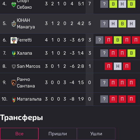
Спорт
4.
3
2
1
0
4
5:1
7
?
В
Н
В
Себако
ЮНАН
5.
3
1
2
0
2
4:2
5
?
Н
В
Н
Манагуа
?
П
В
П
П
6.
Ferretti
4
1
0
3
-3
6:9
3
?
П
П
В
7.
Халапа
3
1
0
2
-3
1:4
3
П
Н
П
8.
San Marcos
3
0
1
2
-6
2:8
1
Ранчо
9.
3
0
0
3
-4
1:5
0
?
П
П
П
Сантана
?
П
П
П
10.
Матагальпа
3
0
0
3
-8
1:9
0
Трансферы
Все
Пришли
Ушли