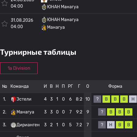
04:00
ЮНАН Манагуа
ЮНАН Манагуа
31.08.2026
04:00
Манагуа
Турнирные таблицы
1a Division
№
Команда
И
В
Н
П
РГ
Г
О
Форма
?
В
В
В
Н
1.
Эстели
4
3
1
0
6
8:2
10
?
В
В
В
2.
Манагуа
3
3
0
0
7
9:2
9
?
Н
В
В
3.
Дирианген
3
2
1
0
5
7:2
7