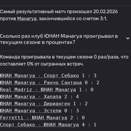
Самый результативный матч произошел 20.02.2026
против
Манагуа
, закончившийся со счетом 3:1.
Сколько раз клуб ЮНАН Манагуа проигрывал в
текущем сезоне в процентах?
Команда проигрывала в текущем сезоне 0 раз/раза, что
составляет 0% от сыгранных встреч.
ЮНАН Манагуа - Спорт Себако
 1 : 3
ЮНАН Манагуа - Ранчо Сантана
 0 : 2
Real Madriz - ЮНАН Манагуа
 1 : 0
ЮНАН Манагуа - Халапа
 2 : 4
ЮНАН Манагуа - Дирианген
 1 : 2
ЮНАН Манагуа - Эстели
 0 : 3
Ferretti - ЮНАН Манагуа
 2 : 0
Спорт Себако - ЮНАН Манагуа
 4 : 1