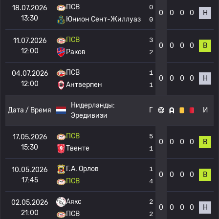
ПСВ
0
18.07.2026
0
0
0
0
Н
13:30
Юнион Сент-Жиллуаз
0
ПСВ
3
11.07.2026
0
0
0
0
В
12:00
Раков
2
ПСВ
1
04.07.2026
0
0
0
0
Н
12:00
Антверпен
1
Нидерланды:
Дата / Время
Г
И
Эредивизи
ПСВ
5
17.05.2026
0
0
0
0
В
15:30
Твенте
1
Г.А. Орлов
1
10.05.2026
0
0
0
0
В
17:45
ПСВ
4
Аякс
2
02.05.2026
0
0
0
0
Н
21:00
ПСВ
2