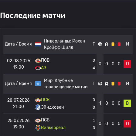
Последние матчи
Нидерланды:
Йохан
Дата / Время
Г
И
Кройфф Щилд
ПСВ
0
02.08.2026
0
0
0
0
П
19:00
АЗ
4
Мир:
Клубные
Дата / Время
Г
И
товарищеские матчи
ПСВ
3
28.07.2026
1
0
0
0
В
21:00
Эйндховен
0
ПСВ
1
25.07.2026
0
0
0
0
П
19:00
Вильярреал
3