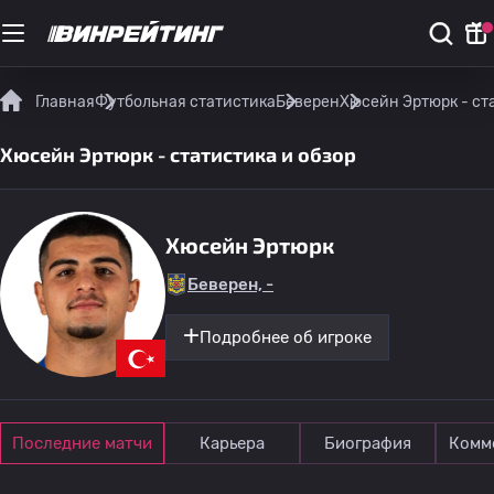
Главная
Футбольная статистика
Беверен
Хюсейн Эртюрк - ст
Хюсейн Эртюрк - статистика и обзор
Хюсейн Эртюрк
Беверен, -
Подробнее об игроке
Последние матчи
Карьера
Биография
Комм