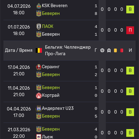
KSK Beveren
1
04.07.2026
0
0
0
0
В
18:00
Беверен
8
ПАОК
4
01.07.2026
0
0
0
0
П
18:00
Беверен
1
Бельгия:
Челленджер
Дата / Время
Г
И
Про-Лига
Сераинг
1
17.04.2026
0
0
0
0
В
21:00
Беверен
2
Беверен
1
11.04.2026
0
0
0
0
В
21:00
Кортрай
0
Андерлехт U23
0
04.04.2026
0
0
0
0
В
17:00
Беверен
5
Беверен
4
21.03.2026
0
0
0
0
В
22:00
Льеж
0