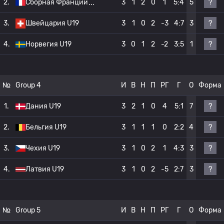
?
2.
Сборная Франции
3
1
2
0
1
5:4
5
?
3.
Швейцария U19
3
1
0
2
-3
4:7
3
?
4.
Норвегия U19
3
0
1
2
-2
3:5
1
№
Group 4
И
В
Н
П
РГ
Г
О
Форма
?
1.
Дания U19
3
2
1
0
4
5:1
7
?
2.
Бельгия U19
3
1
1
1
0
2:2
4
?
3.
Чехия U19
3
1
0
2
1
4:3
3
?
4.
Латвия U19
3
1
0
2
-5
2:7
3
№
Group 5
И
В
Н
П
РГ
Г
О
Форма