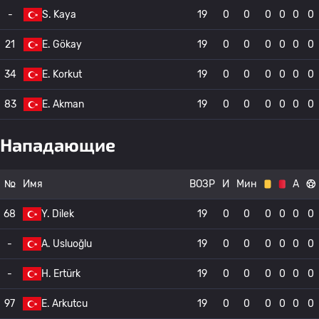
-
S. Kaya
19
0
0
0
0
0
0
21
E. Gökay
19
0
0
0
0
0
0
34
E. Korkut
19
0
0
0
0
0
0
83
E. Akman
19
0
0
0
0
0
0
Нападающие
№
Имя
ВОЗР
И
Мин
А
68
Y. Dilek
19
0
0
0
0
0
0
-
A. Usluoğlu
19
0
0
0
0
0
0
-
H. Ertürk
19
0
0
0
0
0
0
97
E. Arkutcu
19
0
0
0
0
0
0