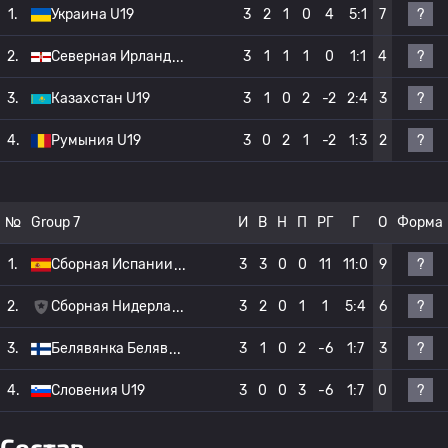
?
1.
Украина U19
3
2
1
0
4
5:1
7
?
2.
Северная Ирланд
3
1
1
1
0
1:1
4
?
3.
Казахстан U19
3
1
0
2
-2
2:4
3
?
4.
Румыния U19
3
0
2
1
-2
1:3
2
№
Group 7
И
В
Н
П
РГ
Г
О
Форма
?
1.
Сборная Испании
3
3
0
0
11
11:0
9
?
2.
Сборная Нидерла
3
2
0
1
1
5:4
6
?
3.
Белявянка Беляв
3
1
0
2
-6
1:7
3
?
4.
Словения U19
3
0
0
3
-6
1:7
0
Состав