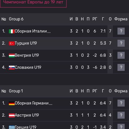
Чемпионат Европы до 19 лет
№
Group 6
И
В
Н
П
РГ
Г
О
Форма
?
1.
Сборная Италии
3
2
1
0
6
7:1
7
?
2.
Турция U19
3
2
1
0
2
5:3
7
?
3.
Венгрия U19
3
1
0
2
-2
6:8
3
?
4.
Словакия U19
3
0
0
3
-6
2:8
0
№
Group 1
И
В
Н
П
РГ
Г
О
Форма
?
1.
Сборная Германи
3
2
1
0
2
6:4
7
?
2.
Австрия U19
3
1
1
1
2
6:4
4
?
3.
Греция U19
3
0
2
1
-1
3:4
2