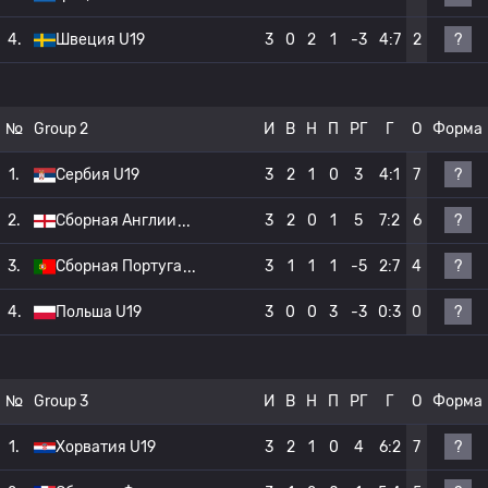
?
4.
Швеция U19
3
0
2
1
-3
4:7
2
№
Group 2
И
В
Н
П
РГ
Г
О
Форма
?
1.
Сербия U19
3
2
1
0
3
4:1
7
?
2.
Сборная Англии
3
2
0
1
5
7:2
6
?
3.
Сборная Португа
3
1
1
1
-5
2:7
4
?
4.
Польша U19
3
0
0
3
-3
0:3
0
№
Group 3
И
В
Н
П
РГ
Г
О
Форма
?
1.
Хорватия U19
3
2
1
0
4
6:2
7