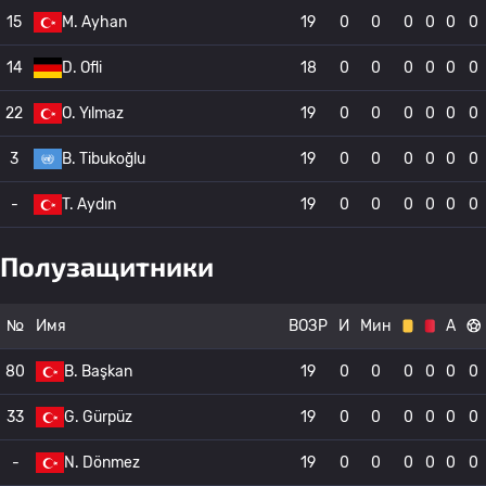
15
M. Ayhan
19
0
0
0
0
0
0
14
D. Ofli
18
0
0
0
0
0
0
22
O. Yılmaz
19
0
0
0
0
0
0
3
B. Tibukoğlu
19
0
0
0
0
0
0
-
T. Aydın
19
0
0
0
0
0
0
Полузащитники
№
Имя
ВОЗР
И
Мин
А
80
B. Başkan
19
0
0
0
0
0
0
33
G. Gürpüz
19
0
0
0
0
0
0
-
N. Dönmez
19
0
0
0
0
0
0