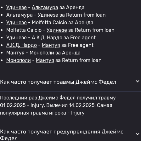
Удинезе
-
Альтамура
за Аренда
Альтамура
-
Удинезе
за Return from loan
Удинезе
- Molfetta Calcio за Аренда
Molfetta Calcio -
Удинезе
за Return from loan
Удинезе
-
А.К.Д. Нардо
за Free agent
А.К.Д. Нардо
-
Мантуя
за Free agent
Мантуя
-
Монополи
за Аренда
Монополи
-
Мантуя
за Return from loan
Как часто получает травмы Джеймс Федел
Последний раз Джеймс Федел получил травму
01.02.2025 - Injury. Вылечил 14.02.2025. Самая
популярная травма игрока - Injury.
Как часто получает предупреждения Джеймс
Федел