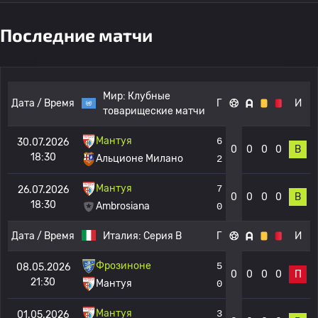
Последние матчи
Мир:
Клубные
Дата / Время
Г
И
товарищеские матчи
Мантуя
6
30.07.2026
0
0
0
0
В
18:30
Альционе Милано
2
Мантуя
7
26.07.2026
0
0
0
0
В
18:30
Ambrosiana
0
Дата / Время
Италия:
Серия B
Г
И
Фрозиноне
5
08.05.2026
0
0
0
0
П
21:30
Мантуя
0
Мантуя
3
01.05.2026