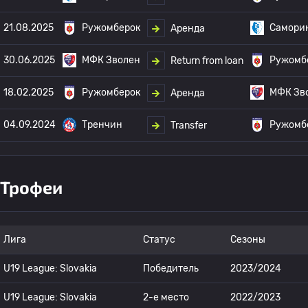
21.08.2025
Ружомберок
Самори
Аренда
30.06.2025
МФК Зволен
Ружомб
Return from loan
18.02.2025
Ружомберок
МФК Зв
Аренда
04.09.2024
Тренчин
Ружомб
Transfer
Трофеи
Лига
Статус
Сезоны
U19 League: Slovakia
Победитель
2023/2024
U19 League: Slovakia
2-е место
2022/2023