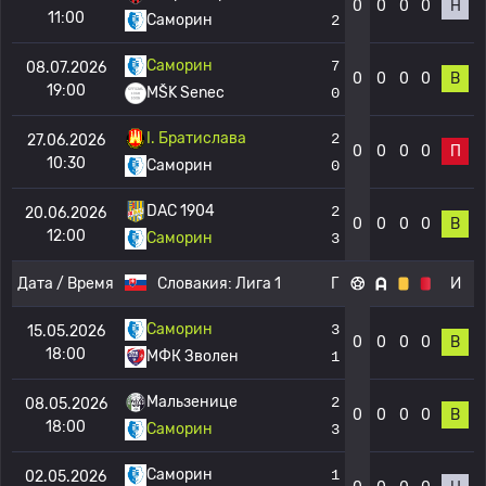
0
0
0
0
Н
11:00
Саморин
2
Саморин
7
08.07.2026
0
0
0
0
В
19:00
MŠK Senec
0
I. Братислава
2
27.06.2026
0
0
0
0
П
10:30
Саморин
0
DAC 1904
2
20.06.2026
0
0
0
0
В
12:00
Саморин
3
Дата / Время
Словакия:
Лига 1
Г
И
Саморин
3
15.05.2026
0
0
0
0
В
18:00
МФК Зволен
1
Мальзенице
2
08.05.2026
0
0
0
0
В
18:00
Саморин
3
Саморин
1
02.05.2026