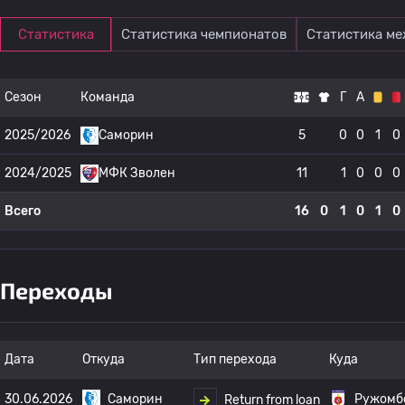
Статистика
Статистика чемпионатов
Статистика м
Сезон
Команда
Г
А
2025/2026
Саморин
5
0
0
1
0
2024/2025
МФК Зволен
11
1
0
0
0
Всего
16
0
1
0
1
0
Переходы
Дата
Откуда
Тип перехода
Куда
30.06.2026
Саморин
Ружомб
Return from loan