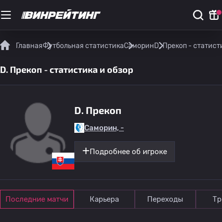
Главная
Футбольная статистика
Саморин
D. Прекоп - статист
D. Прекоп - статистика и обзор
D. Прекоп
Саморин, -
Подробнее об игроке
Последние матчи
Карьера
Переходы
Тр