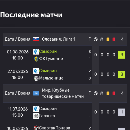
Последние матчи
Дата / Время
Словакия:
Лига 1
Г
И
Саморин
3
01.08.2026
0
0
0
0
В
18:00
ФК Гуменне
1
Саморин
2
27.07.2026
0
0
0
0
В
18:00
Мальзенице
0
Мир:
Клубные
Дата / Время
Г
И
товарищеские матчи
Саморин
-
11.07.2026
0
0
0
0
Н
15:00
Галанта
-
Спартак Трнава
2
10.07.2026