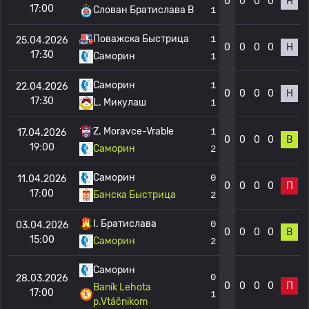
0
0
0
0
Н
17:00
Слован Братислава B
1
Поважска Быстрица
1
25.04.2026
0
0
0
0
Н
17:30
Саморин
1
Саморин
1
22.04.2026
0
0
0
0
Н
17:30
L. Микулаш
1
Z. Moravce-Vrable
1
17.04.2026
0
0
0
0
В
19:00
Саморин
2
Саморин
0
11.04.2026
0
0
0
0
П
17:00
Банска Быстрица
2
I. Братислава
0
03.04.2026
0
0
0
0
В
15:00
Саморин
2
Саморин
0
28.03.2026
0
0
0
0
П
Baník Lehota
17:00
1
p.Vtáčnikom