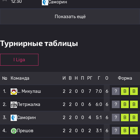
12:30
Саморин
Показать ещё
Турнирные таблицы
I Liga
№
Команда
И
В
Н
П
РГ
Г
О
Форма
?
В
В
1.
L. Микулаш
2
2
0
0
7
7:0
6
?
В
В
2.
Петржалка
2
2
0
0
6
6:0
6
?
В
В
3.
Саморин
2
2
0
0
4
5:1
6
?
В
В
4.
Прешов
2
2
0
0
2
3:1
6