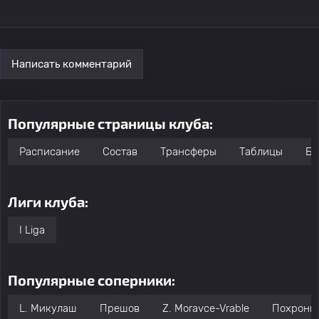
Написать комментарий
Популярные страницы клуба:
Расписание
Состав
Трансферы
Таблицы
Бо
Лиги клуба:
I Liga
Популярные соперники:
L. Микулаш
Прешов
Z. Moravce-Vrable
Похронь