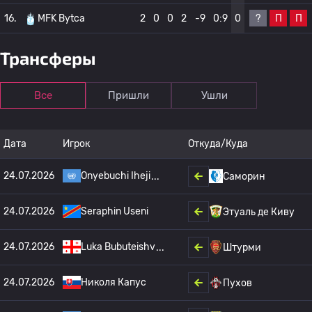
?
П
П
16.
MFK Bytca
2
0
0
2
-9
0:9
0
Трансферы
Все
Пришли
Ушли
Дата
Игрок
Откуда/Куда
24.07.2026
Onyebuchi Iheji
Саморин
24.07.2026
Seraphin Useni
Этуаль де Киву
24.07.2026
Luka Bubuteishv
Штурми
24.07.2026
Николя Капус
Пухов