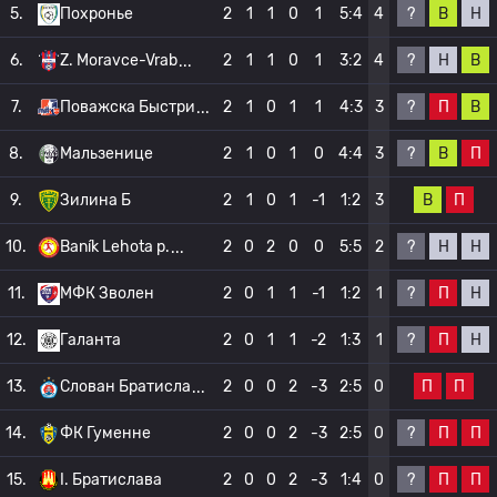
?
В
Н
5.
Похронье
2
1
1
0
1
5:4
4
?
Н
В
6.
Z. Moravce-Vrab
2
1
1
0
1
3:2
4
?
П
В
7.
Поважска Быстри
2
1
0
1
1
4:3
3
?
В
П
8.
Мальзенице
2
1
0
1
0
4:4
3
В
П
9.
Зилина Б
2
1
0
1
-1
1:2
3
?
Н
Н
10.
Baník Lehota p.
2
0
2
0
0
5:5
2
?
П
Н
11.
МФК Зволен
2
0
1
1
-1
1:2
1
?
П
Н
12.
Галанта
2
0
1
1
-2
1:3
1
П
П
13.
Слован Братисла
2
0
0
2
-3
2:5
0
?
П
П
14.
ФК Гуменне
2
0
0
2
-3
2:5
0
?
П
П
15.
I. Братислава
2
0
0
2
-3
1:4
0