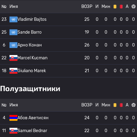
№
Имя
ВОЗР
И
Мин
А
23
Vladimir Bajtos
25
0
0
0
0
0
0
25
Sande Barro
19
0
0
0
0
0
0
6
Арно Конан
26
0
0
0
0
0
0
22
Marcel Kucman
20
0
0
0
0
0
0
18
Giuliano Marek
21
0
0
0
0
0
0
Полузащитники
№
Имя
ВОЗР
И
Мин
А
4
Абов Аветисян
24
0
0
0
0
0
0
11
Samuel Bednar
22
0
0
0
0
0
0