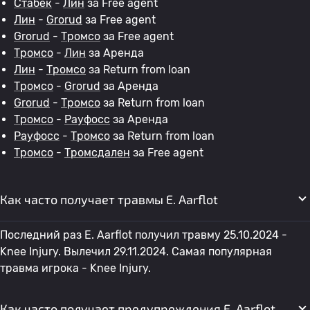
Стабек
-
Лин
за Free agent
Лин
-
Grorud
за Free agent
Grorud
-
Тромсо
за Free agent
Тромсо
-
Лин
за Аренда
Лин
-
Тромсо
за Return from loan
Тромсо
-
Grorud
за Аренда
Grorud
-
Тромсо
за Return from loan
Тромсо
-
Рауфосс
за Аренда
Рауфосс
-
Тромсо
за Return from loan
Тромсо
-
Тромсдален
за Free agent
Как часто получает травмы E. Aarflot
Последний раз E. Aarflot получил травму 25.10.2024 -
Knee Injury. Вылечил 29.11.2024. Самая популярная
травма игрока - Knee Injury.
Как часто получает предупреждения E. Aarflot