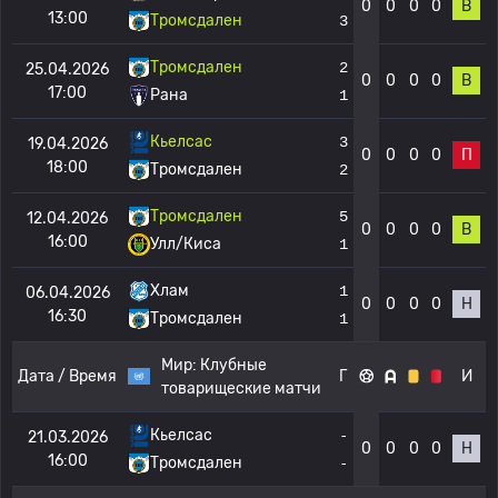
0
0
0
0
В
13:00
Тромсдален
3
Тромсдален
2
25.04.2026
0
0
0
0
В
17:00
Рана
1
Кьелсас
3
19.04.2026
0
0
0
0
П
18:00
Тромсдален
2
Тромсдален
5
12.04.2026
0
0
0
0
В
16:00
Улл/Киса
1
Хлам
1
06.04.2026
0
0
0
0
Н
16:30
Тромсдален
1
Мир:
Клубные
Дата / Время
Г
И
товарищеские матчи
Кьелсас
-
21.03.2026
0
0
0
0
Н
16:00
Тромсдален
-