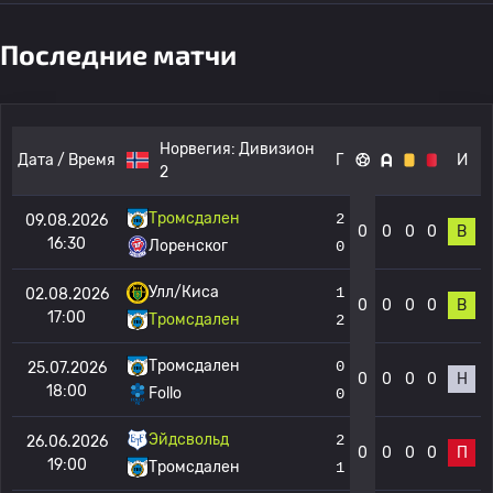
Последние матчи
Норвегия:
Дивизион
Дата / Время
Г
И
2
Тромсдален
2
09.08.2026
0
0
0
0
В
16:30
Лоренског
0
Улл/Киса
1
02.08.2026
0
0
0
0
В
17:00
Тромсдален
2
Тромсдален
0
25.07.2026
0
0
0
0
Н
18:00
Follo
0
Эйдсвольд
2
26.06.2026
0
0
0
0
П
19:00
Тромсдален
1