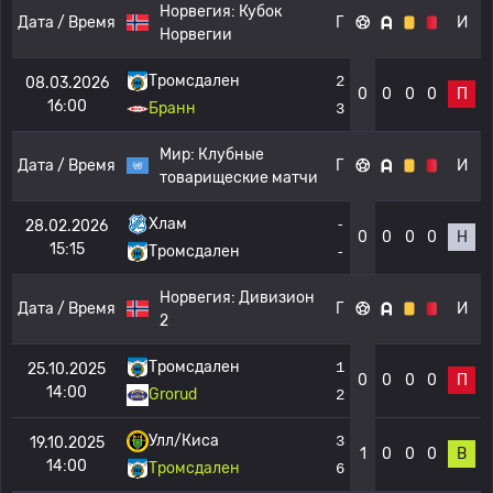
Норвегия:
Кубок
Дата / Время
Г
И
Норвегии
Тромсдален
2
08.03.2026
0
0
0
0
П
16:00
Бранн
3
Мир:
Клубные
Дата / Время
Г
И
товарищеские матчи
Хлам
-
28.02.2026
0
0
0
0
Н
15:15
Тромсдален
-
Норвегия:
Дивизион
Дата / Время
Г
И
2
Тромсдален
1
25.10.2025
0
0
0
0
П
14:00
Grorud
2
Улл/Киса
3
19.10.2025
1
0
0
0
В
14:00
Тромсдален
6