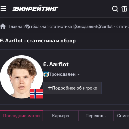
Главная
Футбольная статистика
Тромсдален
E. Aarflot - стат
E. Aarflot - статистика и обзор
E. Aarflot
Тромсдален, -
Подробнее об игроке
Последние матчи
Карьера
Переходы
Спис