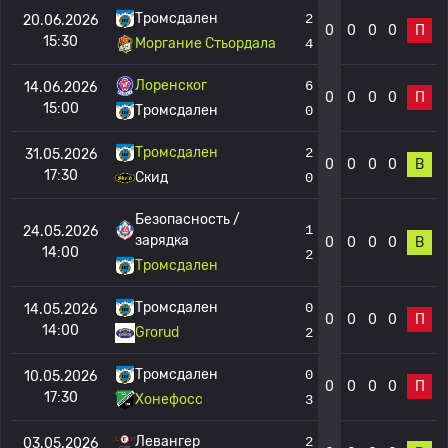
Тромсдален
2
20.06.2026
0
0
0
0
П
15:30
Моргание Стьордала
4
Лоренског
6
14.06.2026
0
0
0
0
П
15:00
Тромсдален
0
Тромсдален
2
31.05.2026
0
0
0
0
В
17:30
Скид
0
Безопасность /
1
24.05.2026
зарядка
0
0
0
0
В
14:00
2
Тромсдален
Тромсдален
0
14.05.2026
0
0
0
0
П
14:00
Grorud
2
Тромсдален
0
10.05.2026
0
0
0
0
П
17:30
Хонефосс
3
Левангер
2
03.05.2026