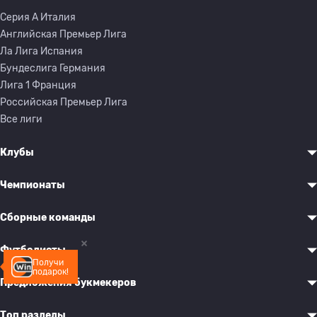
Серия A Италия
Английская Премьер Лига
Ла Лига Испания
Бундеслига Германия
Лига 1 Франция
Российская Премьер Лига
Все лиги
Клубы
Чемпионаты
Сборные команды
Футболисты
Получи
подарок!
Предложения букмекеров
Топ разделы