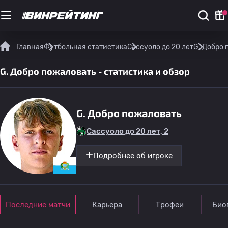
Главная
Футбольная статистика
Сассуоло до 20 лет
G. Добро 
G. Добро пожаловать - статистика и обзор
G. Добро пожаловать
Сассуоло до 20 лет, 2
Подробнее об игроке
Последние матчи
Карьера
Трофеи
Био