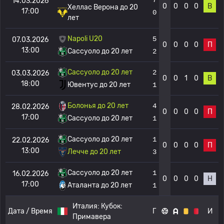
14.03.2026
0
0
0
0
В
Хеллас Верона до 20
17:00
0
лет
Napoli U20
5
07.03.2026
0
0
0
0
П
13:00
Сассуоло до 20 лет
2
Сассуоло до 20 лет
2
03.03.2026
0
0
1
0
В
18:00
Ювентус до 20 лет
1
Болонья до 20 лет
4
28.02.2026
0
0
0
0
П
17:00
Сассуоло до 20 лет
1
Сассуоло до 20 лет
1
22.02.2026
0
0
0
0
П
13:00
Лечче до 20 лет
3
Сассуоло до 20 лет
1
16.02.2026
0
0
0
0
Н
17:00
Аталанта до 20 лет
1
Италия:
Кубок:
Дата / Время
Г
И
Примавера