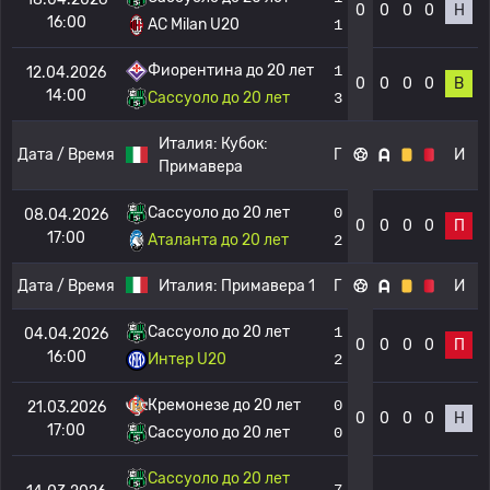
0
0
0
0
Н
16:00
AC Milan U20
1
Фиорентина до 20 лет
1
12.04.2026
0
0
0
0
В
14:00
Сассуоло до 20 лет
3
Италия:
Кубок:
Дата / Время
Г
И
Примавера
Сассуоло до 20 лет
0
08.04.2026
0
0
0
0
П
17:00
Аталанта до 20 лет
2
Дата / Время
Италия:
Примавера 1
Г
И
Сассуоло до 20 лет
1
04.04.2026
0
0
0
0
П
16:00
Интер U20
2
Кремонезе до 20 лет
0
21.03.2026
0
0
0
0
Н
17:00
Сассуоло до 20 лет
0
Сассуоло до 20 лет
7