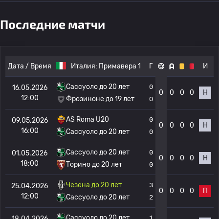
Последние матчи
Дата / Время
Италия:
Примавера 1
Г
И
Сассуоло до 20 лет
0
16.05.2026
0
0
0
0
Н
12:00
Фрозиноне до 19 лет
0
AS Roma U20
0
09.05.2026
0
0
0
0
Н
16:00
Сассуоло до 20 лет
0
Сассуоло до 20 лет
0
01.05.2026
0
0
0
0
Н
18:00
Торино до 20 лет
0
Чезена до 20 лет
3
25.04.2026
0
0
0
0
П
12:00
Сассуоло до 20 лет
2
Сассуоло до 20 лет
1
18.04.2026