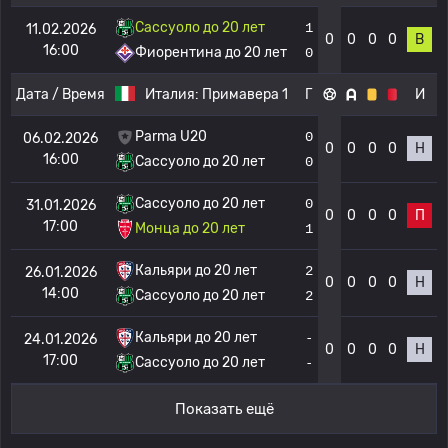
Сассуоло до 20 лет
1
11.02.2026
0
0
0
0
В
16:00
Фиорентина до 20 лет
0
Дата / Время
Италия:
Примавера 1
Г
И
Parma U20
0
06.02.2026
0
0
0
0
Н
16:00
Сассуоло до 20 лет
0
Сассуоло до 20 лет
0
31.01.2026
0
0
0
0
П
17:00
Монца до 20 лет
1
Кальяри до 20 лет
2
26.01.2026
0
0
0
0
Н
14:00
Сассуоло до 20 лет
2
Кальяри до 20 лет
-
24.01.2026
0
0
0
0
Н
17:00
Сассуоло до 20 лет
-
Показать ещё