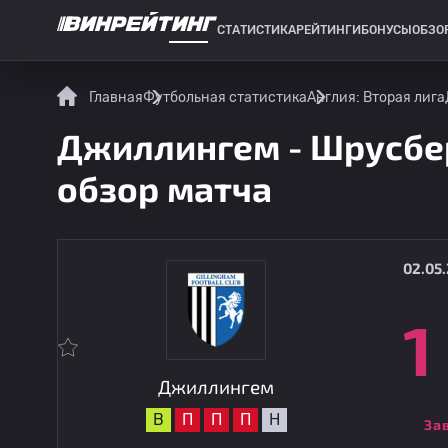
СТАТИСТИКА
РЕЙТИНГИ
БОНУСЫ
ОБЗО
СПОРТИВНАЯ СТАТИСТИКА
Главная
Футбольная статистика
Англия: Вторая лига
Джиллингем - Шрусбери
обзор матча
02.05.
1
Джиллингем
В
П
П
П
Н
За