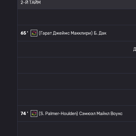
2-Й ТАЙМ
65 '
(Гарат Джеймс Макклири)
Б. Дак
Д
74 '
(S. Palmer-Houlden)
Сэмюэл Майкл Воукс