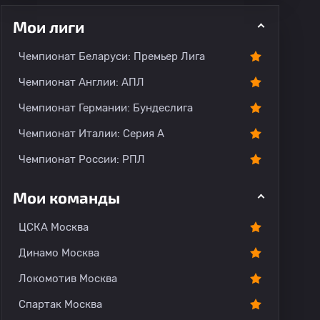
Мои лиги
Чемпионат Беларуси: Премьер Лига
ментарии
Чемпионат Англии: АПЛ
Чемпионат Германии: Бундеслига
Чемпионат Италии: Серия А
Чемпионат России: РПЛ
Мои команды
ЦСКА Москва
Динамо Москва
Локомотив Москва
Спартак Москва