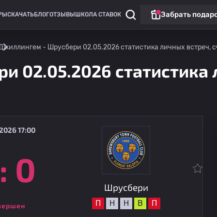
Забрать подар
РЫ
СКАЧАТЬ
БЛОГ
ОТЗЫВЫ
ШКОЛА СТАВОК
Джиллингем - Шрусбери 02.05.2026 статистика личных встреч, с
 02.05.2026 статистика л
2026 17:00
:
0
Кубок английской Лиги
Салфорд
08.08
17:00
Шрусбери
Шрусбери
П
Н
Н
В
П
вершен