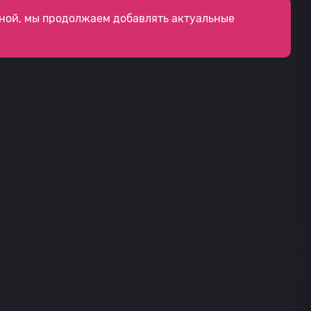
ной, мы продолжаем добавлять актуальные