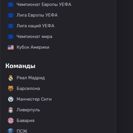
Чемпионат Европы УЕФА
Лига Европы УЕФА
Лига наций УЕФА
Чемпионат мира
Кубок Америки
Команды
Реал Мадрид
Барселона
Манчестер Сити
Ливерпуль
Бавария
ПСЖ