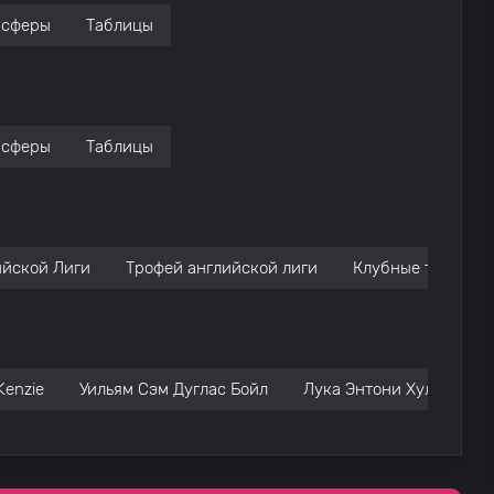
нсферы
Таблицы
нсферы
Таблицы
ийской Лиги
Трофей английской лиги
Клубные товарищ
Kenzie
Уильям Сэм Дуглас Бойл
Лука Энтони Хул
Дж