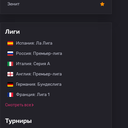
Зенит
Лиги
Испания: Ла Лига
Россия: Премьер-лига
Италия: Серия А
Англия: Премьер-лига
Германия: Бундеслига
Франция: Лига 1
Смотреть все
Турниры