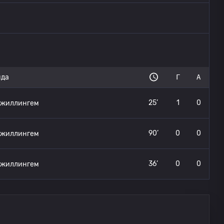
нда
Г
А
25’
1
0
жиллингем
90’
0
0
жиллингем
36’
0
0
жиллингем