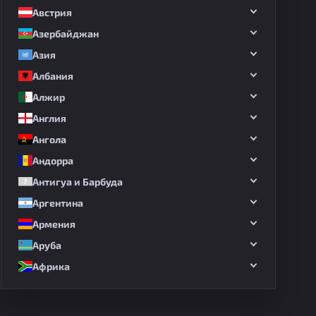
Австрия
Азербайджан
Азия
Албания
Алжир
Англия
Ангола
Андорра
Антигуа и Барбуда
Аргентина
Армения
Аруба
Африка