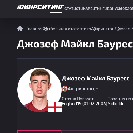
СТАТИСТИКА
РЕЙТИНГИ
БОНУСЫ
ОБЗО
СПОРТИВНАЯ СТАТИСТИКА
Главная
Футбольная статистика
Аккрингтон
Джозеф М
Джозеф Майкл Бауресс
Джозеф Майкл Бауресс
Аккрингтон, -
Страна
Возраст
Позиция на 
England
19 (01.03.2006)
Midfielder