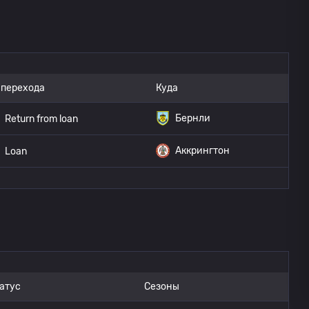
 перехода
Куда
Бернли
Return from loan
Аккрингтон
Loan
атус
Сезоны