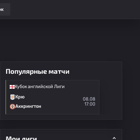
ок
Популярные матчи
Кубок английской Лиги
Крю
08.08
17:00
Аккрингтон
Мои лиги