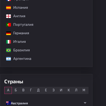
Испания
дных матчей
Англия
Португалия
Германия
Италия
Бразилия
Аргентина
Страны
Все
А
Б
В
Г
Д
Е
З
И
К
Л
М
Н
О
Австралия