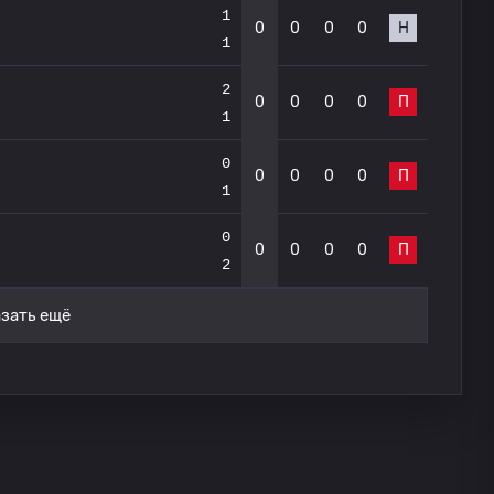
1
0
0
0
0
Н
1
2
0
0
0
0
П
1
0
0
0
0
0
П
1
0
0
0
0
0
П
2
зать ещё