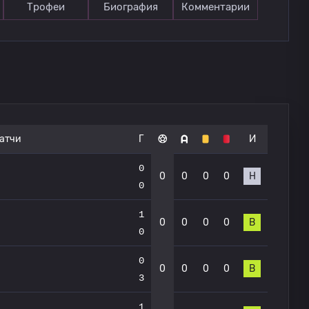
Трофеи
Биография
Комментарии
атчи
Г
И
0
0
0
0
0
Н
0
1
0
0
0
0
В
0
0
0
0
0
0
В
3
1