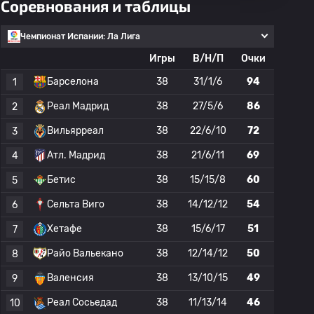
Соревнования и таблицы
Чемпионат Испании: Ла Лига
Игры
В/Н/П
Очки
Барселона
38
31/1/6
94
1
Реал Мадрид
38
27/5/6
86
2
Вильярреал
38
22/6/10
72
3
Атл. Мадрид
38
21/6/11
69
4
Бетис
38
15/15/8
60
5
Сельта Виго
38
14/12/12
54
6
Хетафе
38
15/6/17
51
7
Райо Вальекано
38
12/14/12
50
8
Валенсия
38
13/10/15
49
9
Реал Сосьедад
38
11/13/14
46
10