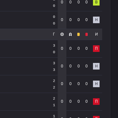
0
0
0
0
В
0
0
0
0
0
0
Н
0
Г
И
3
0
0
0
0
П
0
3
0
0
0
0
Н
3
2
0
0
0
0
Н
2
2
0
0
0
0
П
1
1