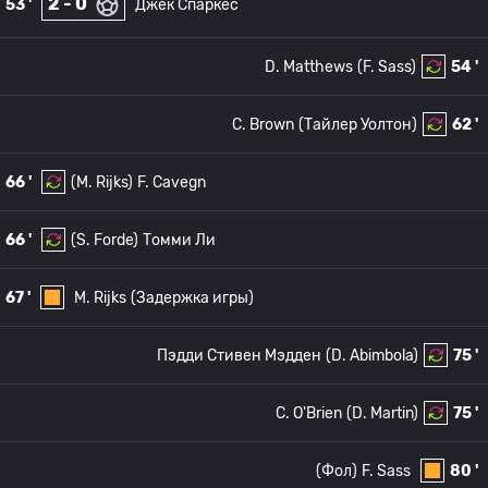
2 - 0
53 '
Джек Спаркес
D. Matthews
(F. Sass)
54 '
C. Brown
(Тайлер Уолтон)
62 '
66 '
(M. Rijks)
F. Cavegn
66 '
(S. Forde)
Томми Ли
67 '
M. Rijks
(Задержка игры)
Пэдди Стивен Мэдден
(D. Abimbola)
75 '
C. O'Brien
(D. Martin)
75 '
(Фол)
F. Sass
80 '