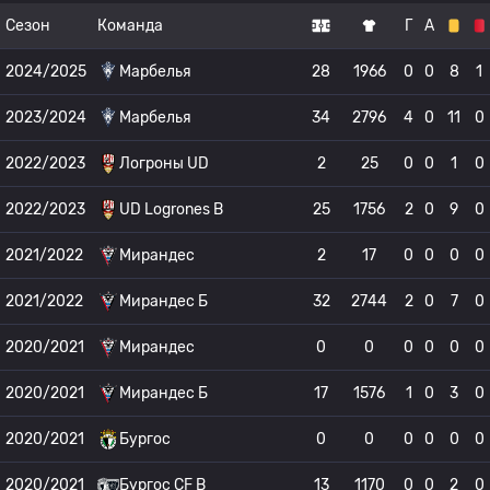
Сезон
Команда
Г
А
2024/2025
Марбелья
28
1966
0
0
8
1
2023/2024
Марбелья
34
2796
4
0
11
0
2022/2023
Логроны UD
2
25
0
0
1
0
2022/2023
UD Logrones B
25
1756
2
0
9
0
2021/2022
Мирандес
2
17
0
0
0
0
2021/2022
Мирандес Б
32
2744
2
0
7
0
2020/2021
Мирандес
0
0
0
0
0
0
2020/2021
Мирандес Б
17
1576
1
0
3
0
2020/2021
Бургос
0
0
0
0
0
0
2020/2021
Бургос CF B
13
1170
0
0
2
0