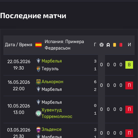
Последние матчи
Испания:
Примера
Дата / Время
Г
И
Федерасьон
Марбелья
3
22.05.2026
0
0
0
0
В
19:30
Теруэль
1
Алькоркон
6
16.05.2026
0
0
0
0
П
22:00
Марбелья
2
Марбелья
0
10.05.2026
0
0
0
0
П
Хувентуд
13:00
1
Торремолинос
Эльденсе
3
03.05.2026
0
0
0
0
П
21:30
Марбелья
1