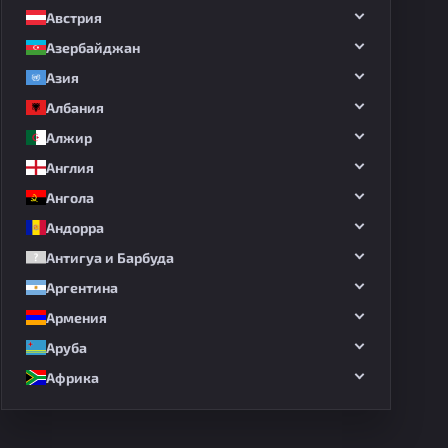
Австрия
Азербайджан
Азия
Албания
Алжир
Англия
Ангола
Андорра
Антигуа и Барбуда
Аргентина
Армения
Аруба
Африка