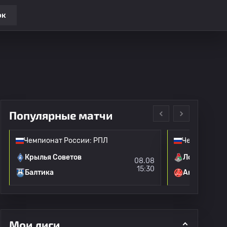
ок
Популярные матчи
Чемпионат России: РПЛ
Чемпионат Р
Крылья Советов
Локомотив 
08.08
15:30
Балтика
Акрон
Мои лиги