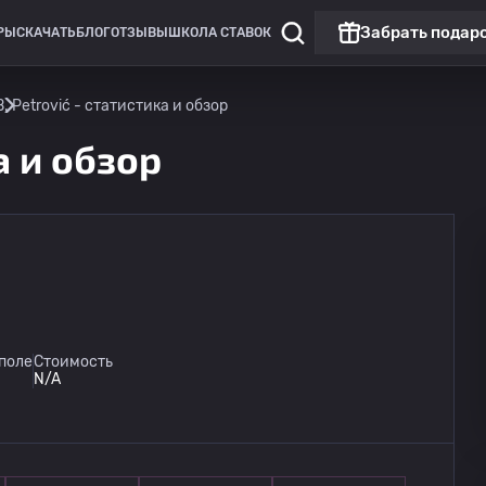
Забрать подар
РЫ
СКАЧАТЬ
БЛОГ
ОТЗЫВЫ
ШКОЛА СТАВОК
B. Petrović - статистика и обзор
а и обзор
Чемпионат России: РПЛ
Матч дня
Динамо Москва
09.08
поле
Стоимость
14:30
Динамо Махачкала
N/A