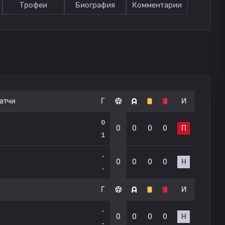
Трофеи
Биография
Комментарии
атчи
Г
И
0
0
0
0
0
П
1
-
0
0
0
0
Н
-
Г
И
-
0
0
0
0
Н
-