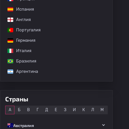
Испания
Англия
Португалия
Германия
Италия
Бразилия
Аргентина
Страны
Все
А
Б
В
Г
Д
Е
З
И
К
Л
М
Н
О
Австралия