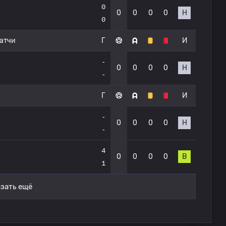
0
0
0
0
0
Н
0
атчи
Г
И
-
0
0
0
0
Н
-
Г
И
-
0
0
0
0
Н
-
4
0
0
0
0
В
1
зать ещё