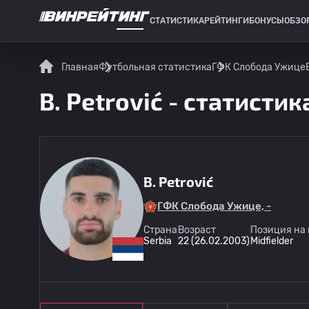
СТАТИСТИКА
РЕЙТИНГИ
БОНУСЫ
ОБЗО
СПОРТИВНАЯ СТАТИСТИКА
Главная
Футбольная статистика
ГФК Слобода Ужице
B. Petrović - статистик
B. Petrović
ГФК Слобода Ужице, -
Страна
Возраст
Позиция на 
Serbia
22 (26.02.2003)
Midfielder