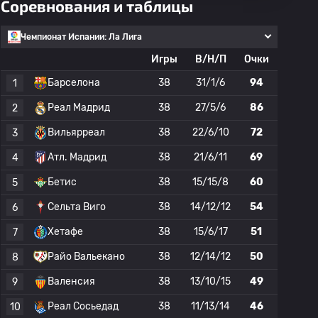
Соревнования и таблицы
Чемпионат Испании: Ла Лига
Игры
В/Н/П
Очки
Барселона
38
31/1/6
94
1
Реал Мадрид
38
27/5/6
86
2
Вильярреал
38
22/6/10
72
3
Атл. Мадрид
38
21/6/11
69
4
Бетис
38
15/15/8
60
5
Сельта Виго
38
14/12/12
54
6
Хетафе
38
15/6/17
51
7
Райо Вальекано
38
12/14/12
50
8
Валенсия
38
13/10/15
49
9
Реал Сосьедад
38
11/13/14
46
10