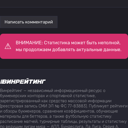
Написать комментарий
ВНИМАНИЕ: Статистика может быть неполной,
мы продолжаем добавлять актуальные данные.
Винрейтинг — независимый информационный ресурс о
букмекерских конторах и спортивной статистике,
зарегистрированный как средство массовой информации
(реестровая запись СМИ ЭЛ № ФС 77-83883). Публикует рейтинги
и обзоры букмекеров, сравнения коэффициентов, обучающие
материалы для беттеров, а также футбольную статистику:
расписание матчей, турнирные таблицы, результаты и статистику
по ведущим лигам мира — АПЛ, Бундеслига, Ла Лига, Серия А,