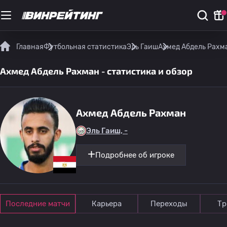
Главная
Футбольная статистика
Эль Гаиш
Ахмед Абдель Рахма
Ахмед Абдель Рахман - статистика и обзор
Ахмед Абдель Рахман
Эль Гаиш, -
Подробнее об игроке
Последние матчи
Карьера
Переходы
Тр