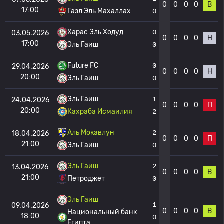
0
0
0
0
В
17:00
Газл Эль Махаллах
0
Харас Эль Ходуд
0
03.05.2026
0
0
0
0
Н
17:00
Эль Гаиш
0
Future FC
0
29.04.2026
0
0
0
0
Н
20:00
Эль Гаиш
0
Эль Гаиш
1
24.04.2026
0
0
0
0
П
20:00
Кахраба Исмаилия
2
Аль Мокавлун
2
18.04.2026
0
0
0
0
П
21:00
Эль Гаиш
0
Эль Гаиш
2
13.04.2026
0
0
0
0
В
21:00
Петроджет
0
Эль Гаиш
1
09.04.2026
0
0
0
0
В
Национальный банк
18:00
0
Египта