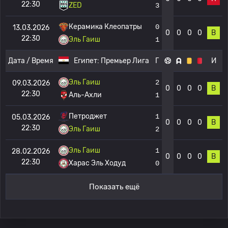
22:30
ZED
3
Керамика Клеопатры
0
13.03.2026
0
0
0
0
В
22:30
Эль Гаиш
1
Дата / Время
Египет:
Премьер Лига
Г
И
Эль Гаиш
2
09.03.2026
0
0
0
0
В
22:30
Аль-Ахли
1
Петроджет
1
05.03.2026
0
0
0
0
В
22:30
Эль Гаиш
2
Эль Гаиш
1
28.02.2026
0
0
0
0
В
22:30
Харас Эль Ходуд
0
Показать ещё