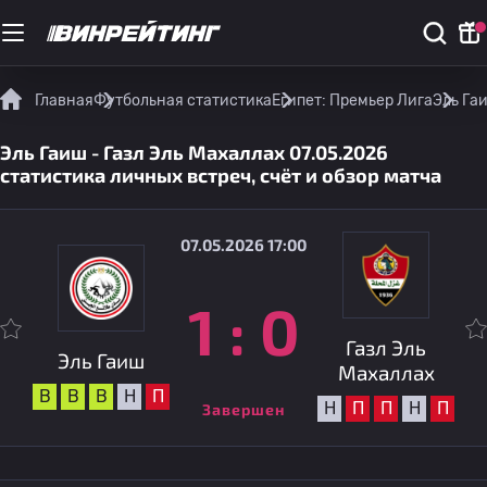
Главная
Футбольная статистика
Египет: Премьер Лига
Эль Гаи
Эль Гаиш - Газл Эль Махаллах 07.05.2026
статистика личных встреч, счёт и обзор матча
07.05.2026 17:00
1
:
0
Газл Эль
Эль Гаиш
Махаллах
В
В
В
Н
П
Н
П
П
Н
П
Завершен